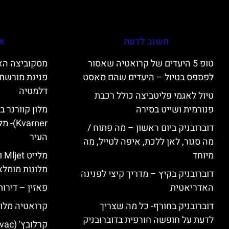
חשוב לדעת
אי
טופ 5 היעדים של קרואטיה שאסור
לפספס בטיול – היעדים שהם מאסט
פנינת מורשת 
דלמטיה
טיול לאגמי פליטביצה כולל רכבת
פנורמית ושייט בסירה
varner
דוברובניק ביום ראשון – מה פתוח /
העיר
מה סגור, לאן ללכת, איפה לטייל, מה
מיוחד
מל
מלונות מומלצ
דוברובניק בקיץ – מדריך קיצי לפנינה
האדריאטית
פאזין – דירו
דוברובניק בחורף- כל מה שצריך
קרואטיה מלונ
לדעת על חופשה חורפית בדוברובניק
קרלובץ' (Karlovac) מלונות מומלצים