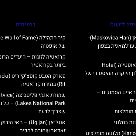
פה לישון?
כרטיסים
מסקוביצה האן (Maskovica Han)-
עות’מאנית בצפון
של אופטיה
קרואטיה לזוגות – היעדים הרומ
מלון קוורנר באופטייה (Hotel
ביותר בקרואטיה
K)- מלון היוקרה ההיסטורי של
פארק הטבע קופצ
Rit) במזרח קרואטיה
ייט Mljet והאיים הסמוכים –
שמורת אגמי פליטביצה (
ים
Lakes National Park) – 
ת מומלצות
שצריך לדעת
ות בסלוני
אוגליאן (Ugljan) – האי היר
זאדאר שחובה להכיר