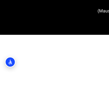
(Mausoleum of the Račić Family)