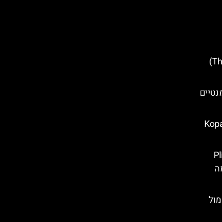
קיר התהילה (The Wall of Fame)
נטיים
’קי ריט (Kopački
Plitvice
כל מה
וק מול