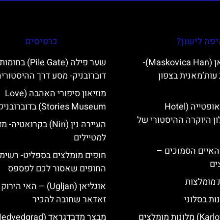
פה לישון?
כרטיסים
מסקוביצה האן (Maskovica Han)-
שער פילה (Pile Gate) בחומות
עות’מאנית בצפון
דוברובניק- מסע דרך ההיסטורי
מוזיאון סיפורי האהבה (Love
מלון קוורנר באופטייה (Hotel
Stories Museum) בדוברובניק
K)- מלון היוקרה ההיסטורי של
העיירה נין (Nin) בקרואטיה-
למטיילים
ייט Mljet והאיים הסמוכים –
חופים מומלצים בספליט- רשימ
ים
החופים שאסור לכם לפספס
ת מומלצות
אוגליאן (Ugljan) – האי היר
ות בסלוני
זאדאר שחובה להכיר
מבצר מדבדגראד (vedgrad