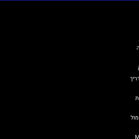
ה
 מדריך
ת
וק מול
Med