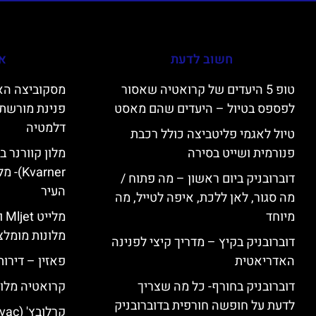
חשוב לדעת
אי
טופ 5 היעדים של קרואטיה שאסור
לפספס בטיול – היעדים שהם מאסט
פנינת מורשת 
דלמטיה
טיול לאגמי פליטביצה כולל רכבת
פנורמית ושייט בסירה
varner
דוברובניק ביום ראשון – מה פתוח /
העיר
מה סגור, לאן ללכת, איפה לטייל, מה
מיוחד
מל
מלונות מומלצ
דוברובניק בקיץ – מדריך קיצי לפנינה
האדריאטית
פאזין – דירו
דוברובניק בחורף- כל מה שצריך
קרואטיה מלונ
לדעת על חופשה חורפית בדוברובניק
קרלובץ' (Karlovac) מלונות מומלצים