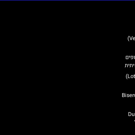
מערת וטרניצה (Veternica Cave)
- חופים
יתית
מגדל לוטרצ'אק (Lotrščak Tower)
ביסרויקה (Biserujka
Dubrovni