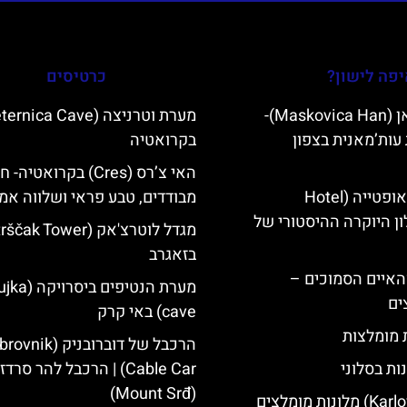
פה לישון?
כרטיסים
מסקוביצה האן (Maskovica Han)-
עות’מאנית בצפון
בקרואטיה
האי צ’רס (Cres) בקרואטיה
מלון קוורנר באופטייה (Hotel
מבודדים, טבע פראי ושלווה אמ
K)- מלון היוקרה ההיסטורי של
בזאגרב
ייט Mljet והאיים הסמוכים –
מערת הנטיפים 
ים
cave) באי קרק
ת מומלצות
הרכבל של דוברובניק (k
ות בסלוני
Cable Car) | הרכבל להר סרדז'
(Mount Srđ)