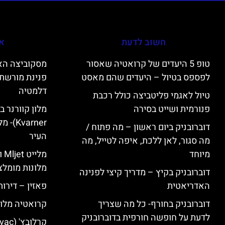
חשוב לדעת
אי
טופ 5 היעדים של קרואטיה שאסור
לפספס בטיול – היעדים שהם מאסט
פנינת מורשת 
דלמטיה
טיול לאגמי פליטביצה כולל רכבת
פנורמית ושייט בסירה
varner
דוברובניק ביום ראשון – מה פתוח /
העיר
מה סגור, לאן ללכת, איפה לטייל, מה
מיוחד
מל
מלונות מומלצ
דוברובניק בקיץ – מדריך קיצי לפנינה
האדריאטית
פאזין – דירו
דוברובניק בחורף- כל מה שצריך
קרואטיה מלונ
לדעת על חופשה חורפית בדוברובניק
קרלובץ' (Karlovac) מלונות מומלצים