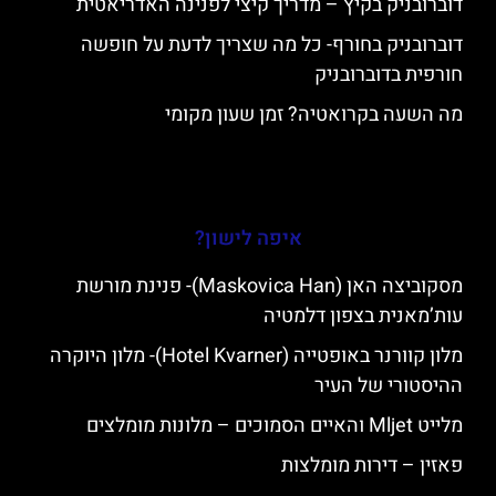
דוברובניק בקיץ – מדריך קיצי לפנינה האדריאטית
דוברובניק בחורף- כל מה שצריך לדעת על חופשה
חורפית בדוברובניק
מה השעה בקרואטיה? זמן שעון מקומי
איפה לישון?
מסקוביצה האן (Maskovica Han)- פנינת מורשת
עות’מאנית בצפון דלמטיה
מלון קוורנר באופטייה (Hotel Kvarner)- מלון היוקרה
ההיסטורי של העיר
מלייט Mljet והאיים הסמוכים – מלונות מומלצים
פאזין – דירות מומלצות