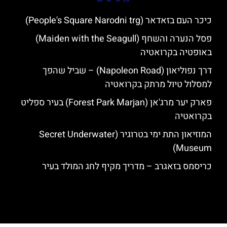
כיכר העם בזאדאר (People's Square Narodni trg)
פסל הנערה והשחף (Maiden with the Seagull)
באופטיה בקרואטיה
דרך נפוליאון (Napoleon Road) – שביל שהפך
למסלול טיול מרתק בקרואטיה
פארק יער מרג'אן (Forest Park Marjan) בעיר ספליט
בקרואטיה
המוזיאון התת ימי בטרוגיר (Secret Underwater
Museum)
כריסמס בזאגרב – מדריך מקיף לחג המולד בעיר