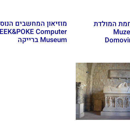
מוזיאון המחשבים הנוסט
חמת המולדת
EEK&POKE Computer
רלובץ' (Muzej
Museum ברייקה
Domovin