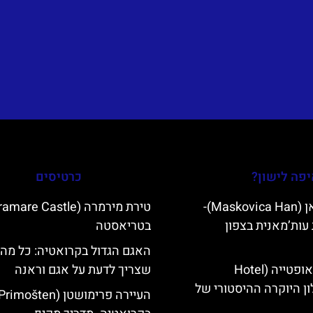
פה לישון?
כרטיסים
מסקוביצה האן (Maskovica Han)-
עות’מאנית בצפון
בטריאסטה
האגם הגדול בקרואטיה: כל מה
מלון קוורנר באופטייה (Hotel
שצריך לדעת על אגם וראנה
K)- מלון היוקרה ההיסטורי של