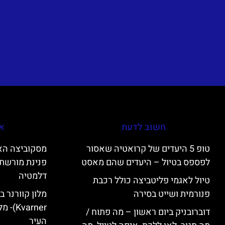
חשוב לדעת
אי
טופ 5 היעדים של קרואטיה שאסור
לפספס בטיול – היעדים שהם מאסט
פנינת מורשת 
דלמטיה
טיול לאגמי פליטביצה כולל רכבת
פנורמית ושייט בסירה
varner
דוברובניק ביום ראשון – מה פתוח /
העיר