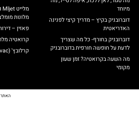
מה סגור, לאן ללכת, איפה לטייל, מה
מיוחד
מל
מלונות מומלצ
דוברובניק בקיץ – מדריך קיצי לפנינה
האדריאטית
פאזין – דירו
דוברובניק בחורף- כל מה שצריך
קרואטיה מלונ
לדעת על חופשה חורפית בדוברובניק
קרלובץ' (Karlovac) מלונות מומלצים
מה השעה בקרואטיה? זמן שעון
מקומי
האתר הי