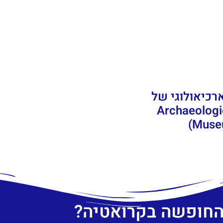
ארכיאולוגי של
ט (Archaeological
Museu
 החופשה בקרואטיה?