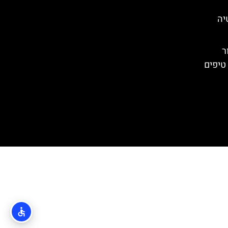
יה
ר
טיפים