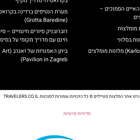
בקרואטיה- מדריך מקיף
ייט Mljet והאיים הסמוכים –
מערת הנטיפים ברדינה בקרואט
ים
(Grotta Baredine)
ת מומלצות
דוברובניק סיורים חינמיים – סיו
ות בסלוני
חינם עם מדריך מקומי על בסיס 
ביתן האמנויות של זאגרב (Art
Pavilion in Zagreb)
נו אתר המלצות מטיילים © כל הזכויות שמורות לסוכנות TRAVELERS.CO.IL
מדיניות פרטיות