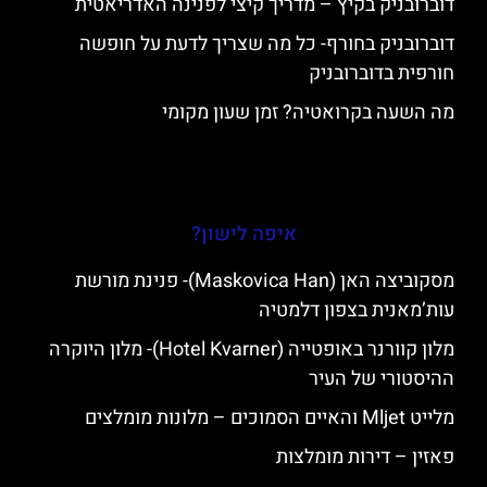
דוברובניק בקיץ – מדריך קיצי לפנינה האדריאטית
דוברובניק בחורף- כל מה שצריך לדעת על חופשה
חורפית בדוברובניק
מה השעה בקרואטיה? זמן שעון מקומי
איפה לישון?
מסקוביצה האן (Maskovica Han)- פנינת מורשת
עות’מאנית בצפון דלמטיה
מלון קוורנר באופטייה (Hotel Kvarner)- מלון היוקרה
ההיסטורי של העיר
מלייט Mljet והאיים הסמוכים – מלונות מומלצים
פאזין – דירות מומלצות