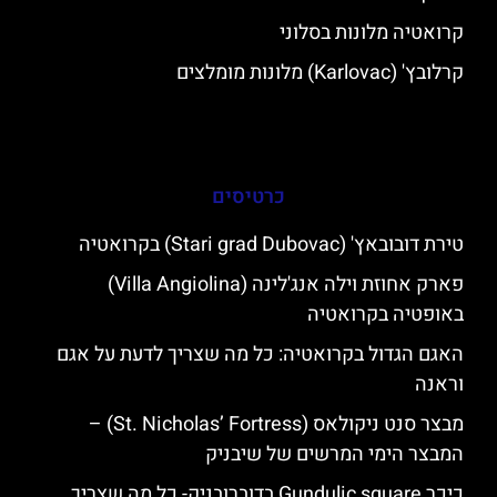
קרואטיה מלונות בסלוני
קרלובץ' (Karlovac) מלונות מומלצים
כרטיסים
טירת דובובאץ' (Stari grad Dubovac) בקרואטיה
פארק אחוזת וילה אנג'לינה (Villa Angiolina)
באופטיה בקרואטיה
האגם הגדול בקרואטיה: כל מה שצריך לדעת על אגם
וראנה
מבצר סנט ניקולאס (St. Nicholas’ Fortress) –
המבצר הימי המרשים של שיבניק
כיכר Gundulic square בדוברובניק- כל מה שצריך