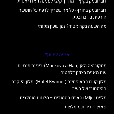
דוברובניק בקיץ – מדריך קיצי לפנינה האדריאטית
דוברובניק בחורף- כל מה שצריך לדעת על חופשה
חורפית בדוברובניק
מה השעה בקרואטיה? זמן שעון מקומי
איפה לישון?
מסקוביצה האן (Maskovica Han)- פנינת מורשת
עות’מאנית בצפון דלמטיה
מלון קוורנר באופטייה (Hotel Kvarner)- מלון היוקרה
ההיסטורי של העיר
מלייט Mljet והאיים הסמוכים – מלונות מומלצים
פאזין – דירות מומלצות