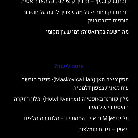
דוברובניק בקיץ – מדריך קיצי לפנינה האדריאטית
דוברובניק בחורף- כל מה שצריך לדעת על חופשה
חורפית בדוברובניק
מה השעה בקרואטיה? זמן שעון מקומי
איפה לישון?
מסקוביצה האן (Maskovica Han)- פנינת מורשת
עות’מאנית בצפון דלמטיה
מלון קוורנר באופטייה (Hotel Kvarner)- מלון היוקרה
ההיסטורי של העיר
מלייט Mljet והאיים הסמוכים – מלונות מומלצים
פאזין – דירות מומלצות