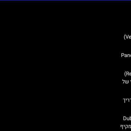
מערת וטרניצה (Veternica Cave)
ק (Panorama
ארמון הרקטור (Rector's Palace)
 של
ריך
Dubrovn