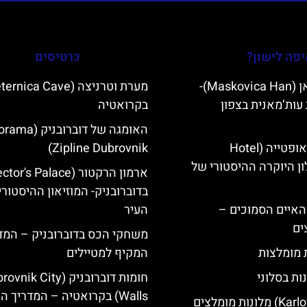
פה לישון?
כרטיסים
מסקוביצה האן (Maskovica Han)-
עות’מאנית בצפון
בקרואטיה
האומגה של דוברובני
מלון קוורנר באופטייה (Hotel
Zipline Dubrovnik)
K)- מלון היוקרה ההיסטורי של
בדוברובניק- המוזיאון ההיסטורי
ייט Mljet והאיים הסמוכים –
העיר
ים
משחקי הכס בדוברובניק – המד
ת מומלצות
המקיף למטיילים
ות בסלוני
חומות דוברובניק (ik City
Walls) בקרואטיה – המדריך המקיף