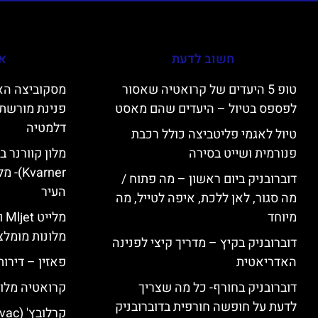
חשוב לדעת
אי
טופ 5 היעדים של קרואטיה שאסור
לפספס בטיול – היעדים שהם מאסט
פנינת מורשת 
דלמטיה
טיול לאגמי פליטביצה כולל רכבת
פנורמית ושייט בסירה
varner
דוברובניק ביום ראשון – מה פתוח /
העיר
מה סגור, לאן ללכת, איפה לטייל, מה
מיוחד
מל
מלונות מומלצ
דוברובניק בקיץ – מדריך קיצי לפנינה
האדריאטית
פאזין – דירו
דוברובניק בחורף- כל מה שצריך
קרואטיה מלונ
לדעת על חופשה חורפית בדוברובניק
קרלובץ' (Karlovac) מלונות מומלצים