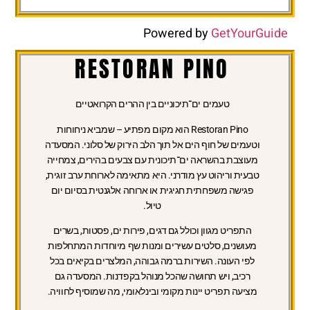
Powered by
GetYourGuide
RESTORAN PINO
טעמים ים־תיכוניים בין ההרים הקרואטיים
Restoran Pino הוא מקום מפתיע – שמביא ניחוחות
וטעמים של חוף הים אל תוך הלב הירוק של סלוני. המסעדה
מעוצבת בהשראה ים־תיכונית עם צבעים בהירים, צמחייה
טבעית וריהוט עץ מודרני. היא מתאימה לארוחת ערב זוגית,
פגישה משפחתית חגיגית או ארוחה אלגנטית בסיום יום
טיול.
התפריט מגוון וכולל גם דגים, פירות ים, פסטות, בשרים
מעושנים, סלטים עשירים ומנות שף מיוחדות המתחלפות
לפי העונה. השירות ברמה גבוהה, המלצרים בקיאים בכל
רכיב, ויש תחושה שהכל מנוהל בקפדנות. המסעדה גם
מציעה תפריט יינות מקומי ובינלאומי, מה שמוסיף לחוויה.