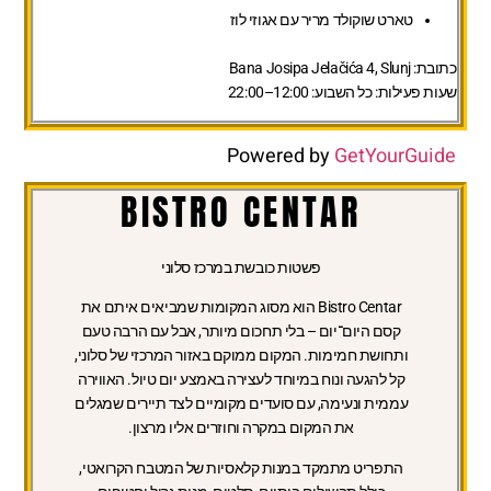
טארט שוקולד מריר עם אגוזי לוז
כתובת:
Bana Josipa Jelačića 4, Slunj
שעות פעילות:
כל השבוע: 12:00–22:00
Powered by
GetYourGuide
BISTRO CENTAR
פשטות כובשת במרכז סלוני
Bistro Centar הוא מסוג המקומות שמביאים איתם את
קסם היום־יום – בלי תחכום מיותר, אבל עם הרבה טעם
ותחושת חמימות. המקום ממוקם באזור המרכזי של סלוני,
קל להגעה ונוח במיוחד לעצירה באמצע יום טיול. האווירה
עממית ונעימה, עם סועדים מקומיים לצד תיירים שמגלים
את המקום במקרה וחוזרים אליו מרצון.
התפריט מתמקד במנות קלאסיות של המטבח הקרואטי,