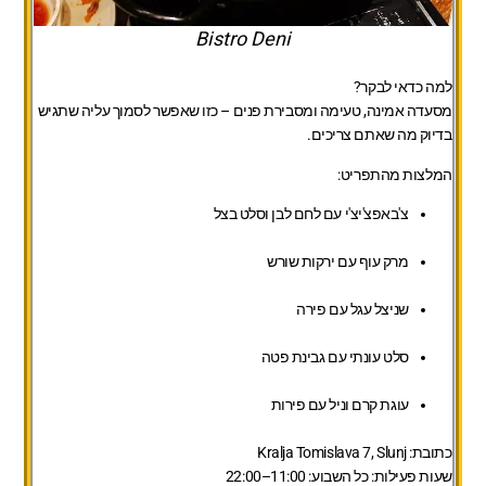
Bistro Deni
למה כדאי לבקר?
מסעדה אמינה, טעימה ומסבירת פנים – כזו שאפשר לסמוך עליה שתגיש
בדיוק מה שאתם צריכים.
המלצות מהתפריט:
צ'באפצ'יצ'י עם לחם לבן וסלט בצל
מרק עוף עם ירקות שורש
שניצל עגל עם פירה
סלט עונתי עם גבינת פטה
עוגת קרם וניל עם פירות
כתובת:
Kralja Tomislava 7, Slunj
שעות פעילות:
כל השבוע: 11:00–22:00