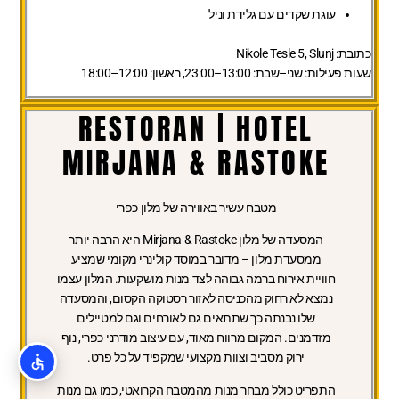
עוגת שקדים עם גלידת וניל
כתובת:
Nikole Tesle 5, Slunj
שעות פעילות:
שני–שבת: 13:00–23:00, ראשון: 12:00–18:00
RESTORAN | HOTEL
MIRJANA & RASTOKE
מטבח עשיר באווירה של מלון כפרי
המסעדה של מלון Mirjana & Rastoke היא הרבה יותר
ממסעדת מלון – מדובר במוסד קולינרי מקומי שמציע
חוויית אירוח ברמה גבוהה לצד מנות מושקעות. המלון עצמו
נמצא לא רחוק מהכניסה לאזור רסטוקה הקסום, והמסעדה
שלו נבנתה כך שתתאים גם לאורחים וגם למטיילים
מזדמנים. המקום מרווח מאוד, עם עיצוב מודרני-כפרי, נוף
ירוק מסביב וצוות מקצועי שמקפיד על כל פרט.
התפריט כולל מבחר מנות מהמטבח הקרואטי, כמו גם מנות