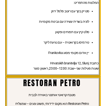
המלצות מהתפריט:
סטייק בקר עם רוטב פלפל ירוק
לזניה בשרית עשירה עם גבינות מקומיות
סלט קיץ עם תפוחים ופקאן
טירמיסו בקרואטית – עם נגיעת ליקר
יין אדום מקומי מסוג Frankovka
כתובת:
Hrvatskih branitelja 12, Slunj
שעות פעילות:
שני–שבת: 12:00–23:00, ראשון: סגור
RESTORAN PETRO
מטבח קרואטי אותנטי באווירה לבבית
Restoran Petro הוא מקום ידידותי, פשוט ונעים – שמצליח