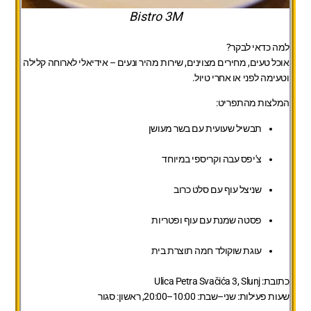
Bistro 3M
למה כדאי לבקר?
אוכל טעים, מחירים מצוינים, שירות מהיר ונעים – אידיאלי לארוחה קלילה
וטעימה לפני או אחרי טיול.
המלצות מהתפריט:
תבשיל שעועית עם בשר מעושן
צ'יפס עבה וקריספי במיוחד
שניצל עוף עם סלט כרוב
פסטה שמנת עם עוף ופטריות
עוגת שוקולד חמה תוצרת בית
כתובת:
Ulica Petra Svačića 3, Slunj
שעות פעילות:
שני–שבת: 10:00–20:00, ראשון: סגור