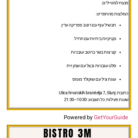
מנצח למטיילים.
המלצות מהתפריט:
תבשיל עוף עם רוטב פפריקה עדין
נקניקיות ביתיות עם חרדל
קציצות בשר ברוטב עגבניות
סלט עגבניות ובצל עם שמן זית
עוגת וניל עם שוקולד מומס
כתובת:
Ulica hrvatskih branitelja 7, Slunj
שעות פעילות:
כל השבוע: 10:30–21:30
Powered by
GetYourGuide
BISTRO 3M