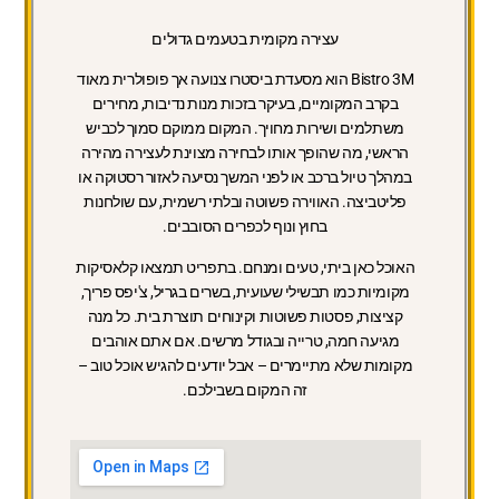
עצירה מקומית בטעמים גדולים
Bistro 3M הוא מסעדת ביסטרו צנועה אך פופולרית מאוד
בקרב המקומיים, בעיקר בזכות מנות נדיבות, מחירים
משתלמים ושירות מחויך. המקום ממוקם סמוך לכביש
הראשי, מה שהופך אותו לבחירה מצוינת לעצירה מהירה
במהלך טיול ברכב או לפני המשך נסיעה לאזור רסטוקה או
פליטביצה. האווירה פשוטה ובלתי רשמית, עם שולחנות
בחוץ ונוף לכפרים הסובבים.
האוכל כאן ביתי, טעים ומנחם. בתפריט תמצאו קלאסיקות
מקומיות כמו תבשילי שעועית, בשרים בגריל, צ'יפס פריך,
קציצות, פסטות פשוטות וקינוחים תוצרת בית. כל מנה
מגיעה חמה, טרייה ובגודל מרשים. אם אתם אוהבים
מקומות שלא מתיימרים – אבל יודעים להגיש אוכל טוב –
זה המקום בשבילכם.