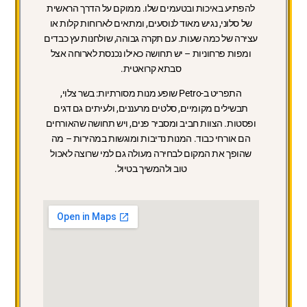
להפתיע באיכות ובטעמים שלו. ממוקם על הדרך הראשית
של סלוני, נגיש מאוד לנוסעים, ומתאים לארוחות קלות או
עצירה של כמה שעות. עם תקרה גבוהה, שולחנות עץ כבדים
ומפות פרחוניות – יש תחושה כאילו נכנסת לארוחה אצל
סבתא קרואטית.
התפריט ב-Petro שופע מנות מסורתיות: בשר צלוי,
תבשילים מקומיים, סלטים מרעננים, ולעיתים גם דגים
ופסטות. הצוות חביב ומסביר פנים, ויש תחושה שהאורחים
הם אורחי כבוד. המנות נדיבות ומוגשות במהירות – מה
שהופך את המקום לבחירה מעולה גם למי שרוצה לאכול
טוב ולהמשיך בטיול.