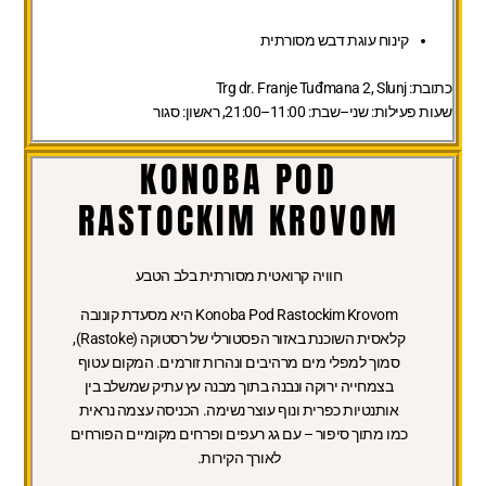
קינוח עוגת דבש מסורתית
כתובת:
Trg dr. Franje Tuđmana 2, Slunj
שעות פעילות:
שני–שבת: 11:00–21:00, ראשון: סגור
KONOBA POD
RASTOCKIM KROVOM
חוויה קרואטית מסורתית בלב הטבע
Konoba Pod Rastockim Krovom היא מסעדת קונובה
קלאסית השוכנת באזור הפסטורלי של רסטוקה (Rastoke),
סמוך למפלי מים מרהיבים ונהרות זורמים. המקום עטוף
בצמחייה ירוקה ונבנה בתוך מבנה עץ עתיק שמשלב בין
אותנטיות כפרית ונוף עוצר נשימה. הכניסה עצמה נראית
כמו מתוך סיפור – עם גג רעפים ופרחים מקומיים הפורחים
לאורך הקירות.