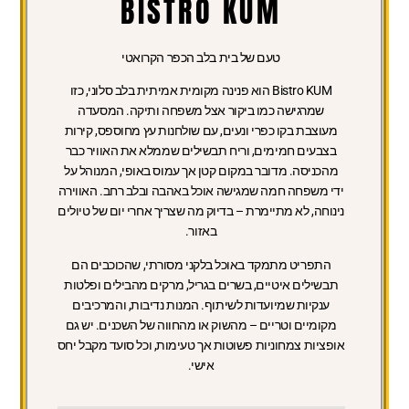
BISTRO KUM
טעם של בית בלב הכפר הקרואטי
Bistro KUM הוא פנינה מקומית אמיתית בלב סלוני, כזו
שמרגישה כמו ביקור אצל משפחה ותיקה. המסעדה
מעוצבת בקו כפרי ונעים, עם שולחנות עץ מחוספס, קירות
בצבעים חמימים, וריח תבשילים שממלא את האוויר כבר
מהכניסה. מדובר במקום קטן אך עמוס באופי, המנוהל על
ידי משפחה חמה שמגישה אוכל באהבה ובלב רחב. האווירה
נינוחה, לא מתיימרת – בדיוק מה שצריך אחרי יום של טיולים
באזור.
התפריט מתמקד באוכל בלקני מסורתי, שהכוכבים הם
תבשילים איטיים, בשרים בגריל, מרקים מהבילים ופלטות
ענקיות שמיועדות לשיתוף. המנות נדיבות, והמרכיבים
מקומיים וטריים – מהשוק או מהחווה של השכנים. יש גם
אופציות צמחוניות פשוטות אך טעימות, וכל סועד מקבל יחס
אישי.