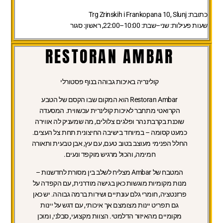
כתובת:
Trg Zrinskih i Frankopana 10, Slunj
שעות פעילות:
שני–שבת: 10:00–22:00, ראשון: סגור
RESTORAN AMBAR
קולינריה באיכות גבוהה בנוף פסטורלי
Restoran Ambar הוא המקום שבו הקסם של הטבע
הקרואטי מתחבר לאיכות קולינרית עכשווית. המסעדה
שוכנת בקרבת נהר ופלגים צלולים, מה שמעניק לה אווירה
כמעט קסומה – במיוחד בישיבה החיצונית תחת צל העצים.
החלל הפנימי מעוצב בטוב טעם, עם עץ, אבן טבעית ותאורה
חמימה, והכול מרגיש מוקפד ונעים.
המטבח של Ambar מצליח לשלב בין מסורת לחדשנות –
מנות מקומיות מוגשות כאן בגישה מודרנית, עם הקפדה על
פרזנטציה, חומרי גלם עונתיים ושירות ברמה גבוהה. יש כאן
גם תפריט יינות מצומצם אך איכותי, עם דגש על יינות
מקומיים מהאיזור הדלמטי. הצוות מקצועי, סבלני, ומוכן