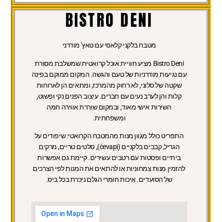
BISTRO DENI
מטבח בלקני קלאסי עם טאץ' מודרני
Bistro Deni מציע חוויית אוכל קרואטית שמשלבת מסורת
עם נגיעות מודרניות של טעם והגשה. המקום ממוקם בפינה
שקטה של סלוני, לא רחוק מהמרכז, ומתאים הן לארוחות
קלות והן לערב נעים עם חברים. עיצוב הפנים נקי ופשוט,
השירות אישי מאוד, ובמקום שוררת אווירה חמה
ומשפחתית.
התפריט כולל מגוון מנות מהמטבח הקרואטי: שיפודים על
הגריל, קבבים בלקניים (ćevapi), סלטים טריים, מרקים
ביתיים ופסטות עם רטבים עשירים. קיימת גם אפשרות
להזמין מנות צמחוניות או להתאים את המנות לפי הצרכים
של הסועדים. איכות חומרי הגלם ניכרת בכל ביס.