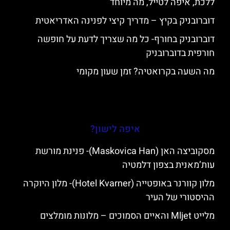
ללכת, איפה לטייל, מה מיוחד
דוברובניק בקיץ – מדריך קיצי לפנינה האדריאטית
דוברובניק בחורף- כל מה שצריך לדעת על חופשה
חורפית בדוברובניק
מה השעה בקרואטיה? זמן שעון מקומי
איפה לישון?
מסקוביצה האן (Maskovica Han)- פנינת מורשת
עות’מאנית בצפון דלמטיה
מלון קוורנר באופטייה (Hotel Kvarner)- מלון היוקרה
ההיסטורי של העיר
מלייט Mljet והאיים הסמוכים – מלונות מומלצים