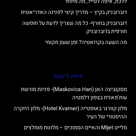
ללכת, איפה לטייל, מה מיוחד
דוברובניק בקיץ – מדריך קיצי לפנינה האדריאטית
דוברובניק בחורף- כל מה שצריך לדעת על חופשה
חורפית בדוברובניק
מה השעה בקרואטיה? זמן שעון מקומי
איפה לישון?
מסקוביצה האן (Maskovica Han)- פנינת מורשת
עות’מאנית בצפון דלמטיה
מלון קוורנר באופטייה (Hotel Kvarner)- מלון היוקרה
ההיסטורי של העיר
מלייט Mljet והאיים הסמוכים – מלונות מומלצים