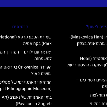
פה לישון?
כרטיסים
מסקוביצה האן (Maskovica Han)-
שמורת הטבע קרקא (l
עות’מאנית בצפון
Park) בקרואטיה
זאדאר עם ילדים – המדריך המ
מלון קוורנר באופטייה (Hotel
למשפחות
K)- מלון היוקרה ההיסטורי של
העיירה Crikvenica בקרו
עושים כאן?
ייט Mljet והאיים הסמוכים –
המוזיאון האתנוגרפי של ספליט
ים
(Split Ethnographic Museum)
ת מומלצות
ביתן האמנויות של זאגרב (Art
ות בסלוני
Pavilion in Zagreb)