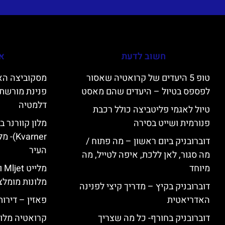
חשוב לדעת
אי
טופ 5 היעדים של קרואטיה שאסור
לפספס בטיול – היעדים שהם מאסט
פנינת מורשת 
דלמטיה
טיול לאגמי פליטביצה כולל רכבת
פנורמית ושייט בסירה
varner
דוברובניק ביום ראשון – מה פתוח /
העיר
מה סגור, לאן ללכת, איפה לטייל, מה
מיוחד
מל
מלונות מומלצ
דוברובניק בקיץ – מדריך קיצי לפנינה
האדריאטית
פאזין – דירו
דוברובניק בחורף- כל מה שצריך
קרואטיה מלונ