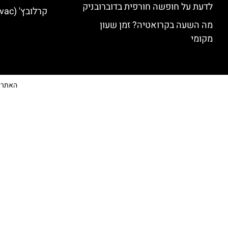
לדעת על חופשה חורפית בדוברובניק
קרלובץ' (Karlovac) מלונות מומלצים
מה השעה בקרואטיה? זמן שעון
מקומי
האתר הי