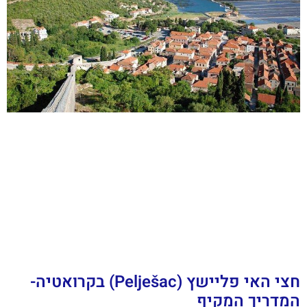
חצי האי פליישץ (Pelješac) בקרואטיה-
המדריך המקיף