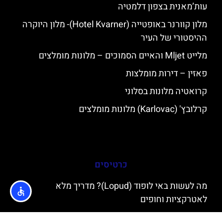
עות’מאנית בצפון דלמטיה
מלון קוורנר באופטייה (Hotel Kvarner)- מלון היוקרה
ההיסטורי של העיר
מלייט Mljet והאיים הסמוכים – מלונות מומלצים
פאזין – דירות מומלצות
קרואטיה מלונות בסלוני
קרלובץ' (Karlovac) מלונות מומלצים
כרטיסים
מה לעשות באי לופוד (Lopud)? מדריך מלא
לאטרקציות וחופים
כיכר חמש הבארות בזאדאר (The Five Wells