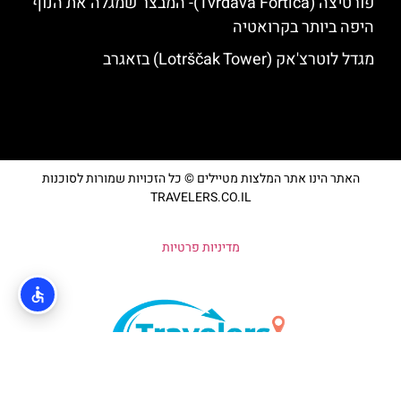
פורטיצה (Tvrđava Fortica)- המבצר שמגלה את הנוף
היפה ביותר בקרואטיה
מגדל לוטרצ'אק (Lotrščak Tower) בזאגרב
האתר הינו אתר המלצות מטיילים © כל הזכויות שמורות לסוכנות
TRAVELERS.CO.IL
מדיניות פרטיות