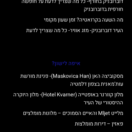
דוברובניק בחורף- כל מה שצריך לדעת על חופשה
חורפית בדוברובניק
מה השעה בקרואטיה? זמן שעון מקומי
העיר דוברובניק- מזג אוויר- כל מה שצריך לדעת
איפה לישון?
מסקוביצה האן (Maskovica Han)- פנינת מורשת
עות’מאנית בצפון דלמטיה
מלון קוורנר באופטייה (Hotel Kvarner)- מלון היוקרה
ההיסטורי של העיר
מלייט Mljet והאיים הסמוכים – מלונות מומלצים
פאזין – דירות מומלצות