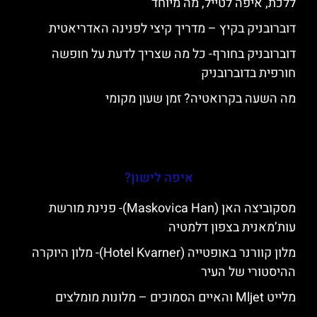
ללכת, איפה לטייל, מה מיוחד
דוברובניק בקיץ – מדריך קיצי לפנינה האדריאטית
דוברובניק בחורף- כל מה שצריך לדעת על חופשה
חורפית בדוברובניק
מה השעה בקרואטיה? זמן שעון מקומי
איפה לישון?
מסקוביצה האן (Maskovica Han)- פנינת מורשת
עות’מאנית בצפון דלמטיה
מלון קוורנר באופטייה (Hotel Kvarner)- מלון היוקרה
ההיסטורי של העיר
מלייט Mljet והאיים הסמוכים – מלונות מומלצים