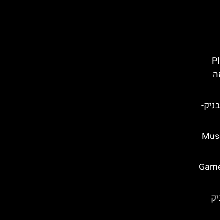
Plitvice
כל מה
G בדוברובניק-
 בזאדאר (Museum
און משחקי הכס בספליט (Game
יק