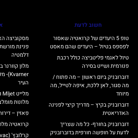
חשוב לדעת
אי
טופ 5 היעדים של קרואטיה שאסור
לפספס בטיול – היעדים שהם מאסט
פנינת מורשת 
דלמטיה
טיול לאגמי פליטביצה כולל רכבת
פנורמית ושייט בסירה
varner
דוברובניק ביום ראשון – מה פתוח /
העיר
מה סגור, לאן ללכת, איפה לטייל, מה
מיוחד
מל
מלונות מומלצ
דוברובניק בקיץ – מדריך קיצי לפנינה
האדריאטית
פאזין – דירו
דוברובניק בחורף- כל מה שצריך
קרואטיה מלונ
לדעת על חופשה חורפית בדוברובניק
קרלובץ' (Karlovac) מלונות מומלצים