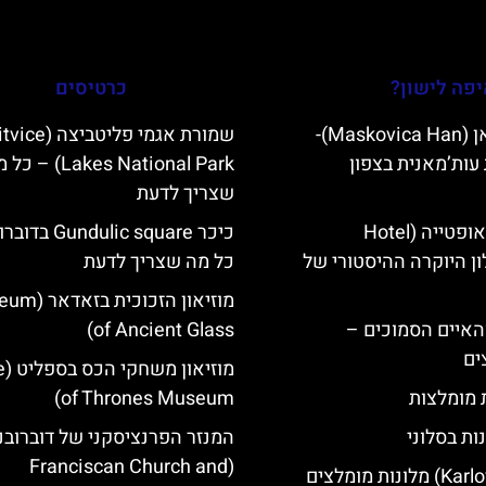
פה לישון?
כרטיסים
מסקוביצה האן (Maskovica Han)-
שמורת אגמי פליטביצה (
עות’מאנית בצפון
Lakes National Park) – 
שצריך לדעת
מלון קוורנר באופטייה (Hotel
כיכר undulic square
K)- מלון היוקרה ההיסטורי של
כל מה שצריך לדעת
מוזיאון הזכוכית
ייט Mljet והאיים הסמוכים –
of Ancient Glass)
ים
מוזי
ת מומלצות
of Thrones Museum)
ות בסלוני
המנזר הפרנציסקני של דוברובנ
(Franciscan Church and