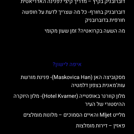
דוברובניק בקיץ – מדריך קיצי לפנינה האדריאטית
דוברובניק בחורף- כל מה שצריך לדעת על חופשה
חורפית בדוברובניק
מה השעה בקרואטיה? זמן שעון מקומי
איפה לישון?
מסקוביצה האן (Maskovica Han)- פנינת מורשת
עות’מאנית בצפון דלמטיה
מלון קוורנר באופטייה (Hotel Kvarner)- מלון היוקרה
ההיסטורי של העיר
מלייט Mljet והאיים הסמוכים – מלונות מומלצים
פאזין – דירות מומלצות