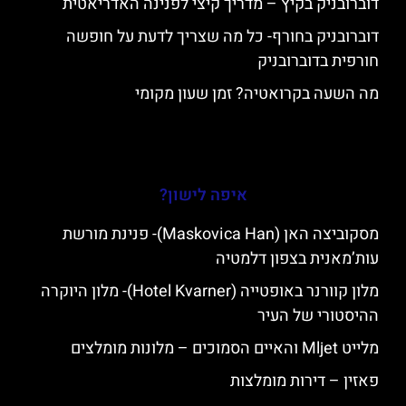
דוברובניק בקיץ – מדריך קיצי לפנינה האדריאטית
דוברובניק בחורף- כל מה שצריך לדעת על חופשה
חורפית בדוברובניק
מה השעה בקרואטיה? זמן שעון מקומי
איפה לישון?
מסקוביצה האן (Maskovica Han)- פנינת מורשת
עות’מאנית בצפון דלמטיה
מלון קוורנר באופטייה (Hotel Kvarner)- מלון היוקרה
ההיסטורי של העיר
מלייט Mljet והאיים הסמוכים – מלונות מומלצים
פאזין – דירות מומלצות