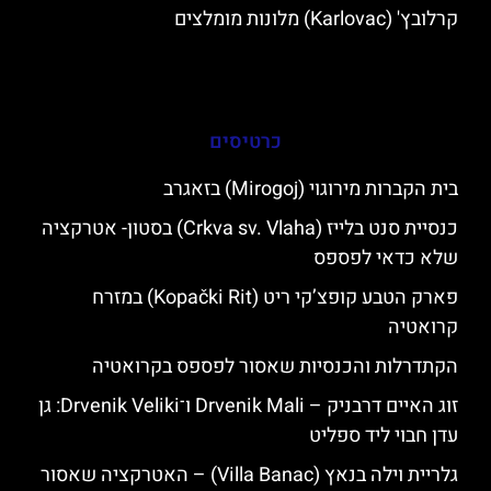
קרלובץ' (Karlovac) מלונות מומלצים
כרטיסים
בית הקברות מירוגוי (Mirogoj) בזאגרב
כנסיית סנט בלייז (Crkva sv. Vlaha) בסטון- אטרקציה
שלא כדאי לפספס
פארק הטבע קופצ’קי ריט (Kopački Rit) במזרח
קרואטיה
הקתדרלות והכנסיות שאסור לפספס בקרואטיה
זוג האיים דרבניק – Drvenik Mali ו־Drvenik Veliki: גן
עדן חבוי ליד ספליט
גלריית וילה בנאץ (Villa Banac) – האטרקציה שאסור