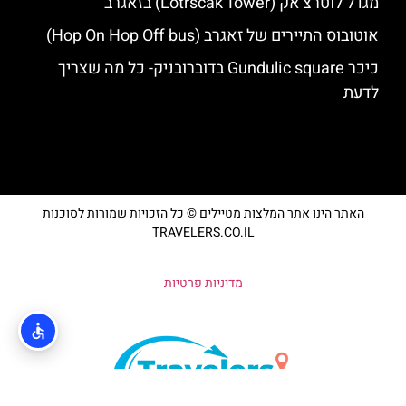
מגדל לוטרצ'אק (Lotrščak Tower) בזאגרב
אוטובוס התיירים של זאגרב (Hop On Hop Off bus)
כיכר Gundulic square בדוברובניק- כל מה שצריך
לדעת
האתר הינו אתר המלצות מטיילים © כל הזכויות שמורות לסוכנות
TRAVELERS.CO.IL
מדיניות פרטיות