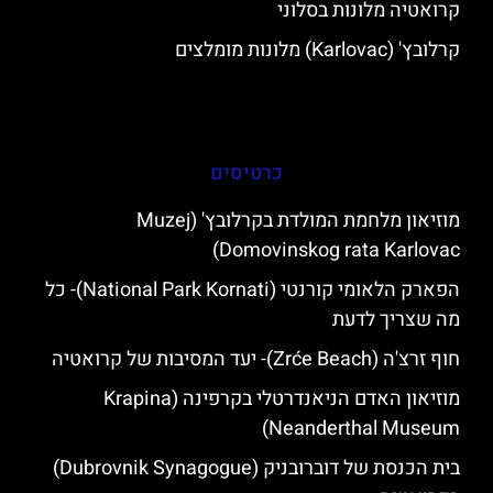
קרואטיה מלונות בסלוני
קרלובץ' (Karlovac) מלונות מומלצים
כרטיסים
מוזיאון מלחמת המולדת בקרלובץ' (Muzej
Domovinskog rata Karlovac)
הפארק הלאומי קורנטי (National Park Kornati)- כל
מה שצריך לדעת
חוף זרצ'ה (Zrće Beach)- יעד המסיבות של קרואטיה
מוזיאון האדם הניאנדרטלי בקרפינה (Krapina
Neanderthal Museum)
בית הכנסת של דוברובניק (Dubrovnik Synagogue)