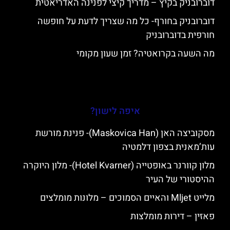
דוברובניק בקיץ – מדריך קיצי לפנינה האדריאטית
דוברובניק בחורף- כל מה שצריך לדעת על חופשה
חורפית בדוברובניק
מה השעה בקרואטיה? זמן שעון מקומי
איפה לישון?
מסקוביצה האן (Maskovica Han)- פנינת מורשת
עות’מאנית בצפון דלמטיה
מלון קוורנר באופטייה (Hotel Kvarner)- מלון היוקרה
ההיסטורי של העיר
מלייט Mljet והאיים הסמוכים – מלונות מומלצים
פאזין – דירות מומלצות