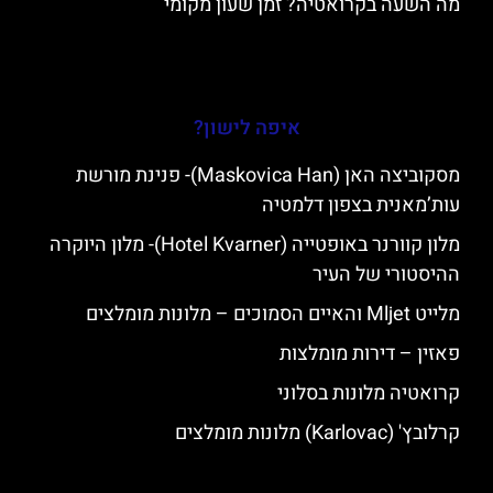
מה השעה בקרואטיה? זמן שעון מקומי
איפה לישון?
מסקוביצה האן (Maskovica Han)- פנינת מורשת
עות’מאנית בצפון דלמטיה
מלון קוורנר באופטייה (Hotel Kvarner)- מלון היוקרה
ההיסטורי של העיר
מלייט Mljet והאיים הסמוכים – מלונות מומלצים
פאזין – דירות מומלצות
קרואטיה מלונות בסלוני
קרלובץ' (Karlovac) מלונות מומלצים