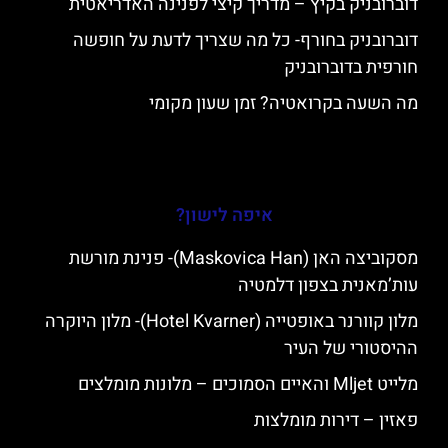
דוברובניק בקיץ – מדריך קיצי לפנינה האדריאטית
דוברובניק בחורף- כל מה שצריך לדעת על חופשה
חורפית בדוברובניק
מה השעה בקרואטיה? זמן שעון מקומי
איפה לישון?
מסקוביצה האן (Maskovica Han)- פנינת מורשת
עות’מאנית בצפון דלמטיה
מלון קוורנר באופטייה (Hotel Kvarner)- מלון היוקרה
ההיסטורי של העיר
מלייט Mljet והאיים הסמוכים – מלונות מומלצים
פאזין – דירות מומלצות