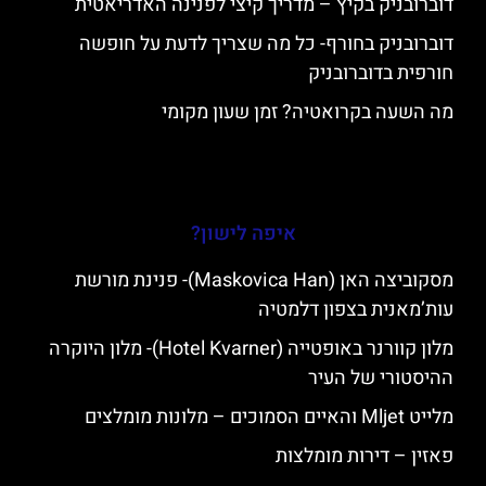
דוברובניק בקיץ – מדריך קיצי לפנינה האדריאטית
דוברובניק בחורף- כל מה שצריך לדעת על חופשה
חורפית בדוברובניק
מה השעה בקרואטיה? זמן שעון מקומי
איפה לישון?
מסקוביצה האן (Maskovica Han)- פנינת מורשת
עות’מאנית בצפון דלמטיה
מלון קוורנר באופטייה (Hotel Kvarner)- מלון היוקרה
ההיסטורי של העיר
מלייט Mljet והאיים הסמוכים – מלונות מומלצים
פאזין – דירות מומלצות