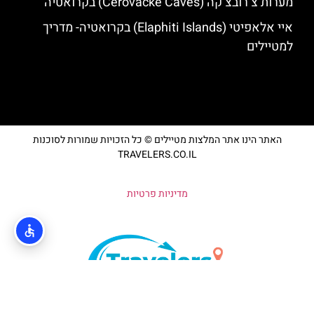
מערות צ’רובצ’קה (Cerovačke Caves) בקרואטיה
איי אלאפיטי (Elaphiti Islands) בקרואטיה- מדריך
למטיילים
האתר הינו אתר המלצות מטיילים © כל הזכויות שמורות לסוכנות
TRAVELERS.CO.IL
מדיניות פרטיות