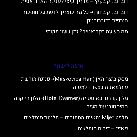
דוברובניק בקיץ – מדריך קיצי לפנינה האדריאטית
דוברובניק בחורף- כל מה שצריך לדעת על חופשה
חורפית בדוברובניק
מה השעה בקרואטיה? זמן שעון מקומי
איפה לישון?
מסקוביצה האן (Maskovica Han)- פנינת מורשת
עות’מאנית בצפון דלמטיה
מלון קוורנר באופטייה (Hotel Kvarner)- מלון היוקרה
ההיסטורי של העיר
מלייט Mljet והאיים הסמוכים – מלונות מומלצים
פאזין – דירות מומלצות