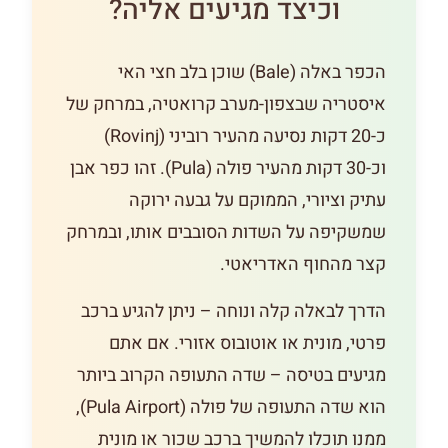
וכיצד מגיעים אליה?
הכפר באלה (Bale) שוכן בלב חצי האי
איסטריה שבצפון-מערב קרואטיה, במרחק של
כ-20 דקות נסיעה מהעיר רוביני (Rovinj)
וכ-30 דקות מהעיר פולה (Pula). זהו כפר אבן
עתיק וציורי, הממוקם על גבעה ירוקה
שמשקיפה על השדות הסובבים אותו, ובמרחק
קצר מהחוף האדריאטי.
הדרך לבאלה קלה ונוחה – ניתן להגיע ברכב
פרטי, מונית או אוטובוס אזורי. אם אתם
מגיעים בטיסה – שדה התעופה הקרוב ביותר
הוא שדה התעופה של פולה (Pula Airport),
ממנו תוכלו להמשיך ברכב שכור או מונית