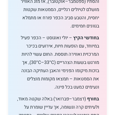
והסתיו (ספטמבר–אוקטובר), אז מזג האוויר
מושלם לטיולים רגליים, הסמטאות שקטות
יחסית, והטבע סביב הכפר פורח או מתמלא
בגוונים חמימים.
בחודשי הקיץ
– יולי ואוגוסט – הכפר פעיל
במיוחד, עם הופעות חיות, אירועים בכיכר
המרכזית ואווירה תוססת. החום עשוי להיות
מורגש בשעות הצהריים (30°C–33°C), אך
בזכות מיקומו הפנימי והאבן העתיקה הבונה
את הסמטאות – תמצאו מקומות מוצלים
ונעימים כמעט בכל פינה.
בחורף
(דצמבר–פברואר) באלה שקטה מאוד,
ולעיתים קרה וגשומה, אך עדיין שומרת על