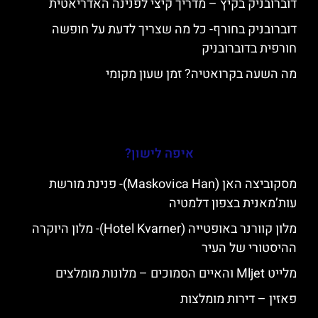
דוברובניק בקיץ – מדריך קיצי לפנינה האדריאטית
דוברובניק בחורף- כל מה שצריך לדעת על חופשה
חורפית בדוברובניק
מה השעה בקרואטיה? זמן שעון מקומי
איפה לישון?
מסקוביצה האן (Maskovica Han)- פנינת מורשת
עות’מאנית בצפון דלמטיה
מלון קוורנר באופטייה (Hotel Kvarner)- מלון היוקרה
ההיסטורי של העיר
מלייט Mljet והאיים הסמוכים – מלונות מומלצים
פאזין – דירות מומלצות