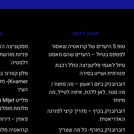
חשוב לדעת
אי
טופ 5 היעדים של קרואטיה שאסור
לפספס בטיול – היעדים שהם מאסט
פנינת מורשת 
דלמטיה
טיול לאגמי פליטביצה כולל רכבת
פנורמית ושייט בסירה
varner
דוברובניק ביום ראשון – מה פתוח /
העיר
מה סגור, לאן ללכת, איפה לטייל, מה
מיוחד
מל
מלונות מומלצ
דוברובניק בקיץ – מדריך קיצי לפנינה
האדריאטית
פאזין – דירו
דוברובניק בחורף- כל מה שצריך
קרואטיה מלונ