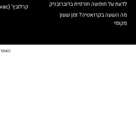
לדעת על חופשה חורפית בדוברובניק
קרלובץ' (Karlovac) מלונות מומלצים
מה השעה בקרואטיה? זמן שעון
מקומי
האתר הי