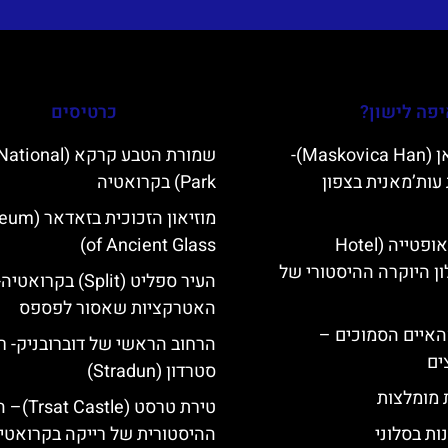
פה לישון?
כרטיסים
מסקוביצה האן (Maskovica Han)-
שמורת הטבע קרקא (l
עות’מאנית בצפון
Park) בקרואטיה
מוזיאון הזכוכית
מלון קוורנר באופטייה (Hotel
of Ancient Glass)
K)- מלון היוקרה ההיסטורי של
העיר ספליט (Split) בקרואטיה
האטרקציות שאסור לפספס
ייט Mljet והאיים הסמוכים –
הרחוב הראשי של דוברובניק- ר
ים
סטרדון (Stradun)
ת מומלצות
טירת טרסט (le
ות בסלוני
ההיסטורית של רייקה בקרואטי