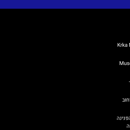
Krka Nationa
 בזאדאר (Museum
-
חוב
Trsat Cast)– הפנינה
ה