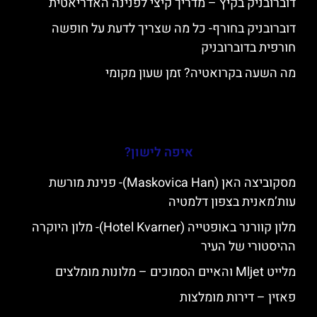
דוברובניק בקיץ – מדריך קיצי לפנינה האדריאטית
דוברובניק בחורף- כל מה שצריך לדעת על חופשה
חורפית בדוברובניק
מה השעה בקרואטיה? זמן שעון מקומי
איפה לישון?
מסקוביצה האן (Maskovica Han)- פנינת מורשת
עות’מאנית בצפון דלמטיה
מלון קוורנר באופטייה (Hotel Kvarner)- מלון היוקרה
ההיסטורי של העיר
מלייט Mljet והאיים הסמוכים – מלונות מומלצים
פאזין – דירות מומלצות