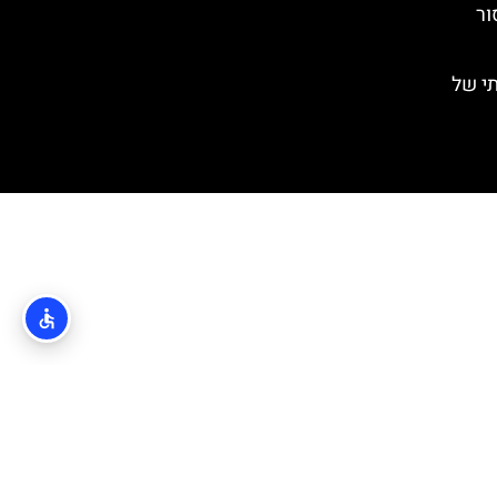
ור
ותי של