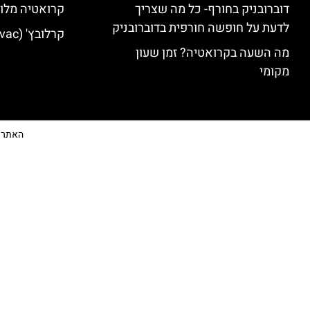
דוברובניק בחורף- כל מה שצריך
קרואטיה מלונ
לדעת על חופשה חורפית בדוברובניק
קרלובץ' (Karlovac) מלונות מומלצים
מה השעה בקרואטיה? זמן שעון
מקומי
האתר הי