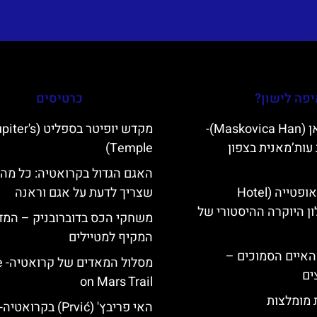
פה לישון?
כרטיסים
מסקוביצה האן (Maskovica Han)-
מקדש יופיטר בספליט ('s
עות’מאנית בצפון
Temple)
האגם הגדול בקרואטיה: כל מה
מלון קוורנר באופטייה (Hotel
שצריך לדעת על אגם וראנה
K)- מלון היוקרה ההיסטורי של
משחקי הכס בדוברובניק – המד
המקיף למטיילים
ייט Mljet והאיים הסמוכים –
מסלו
ים
on Mars Trail
ת מומלצות
האי פריבץ' (Prvić) בקרואטיה-