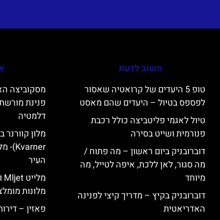
חשוב לדעת
אי
טופ 5 היעדים של קרואטיה שאסור
לפספס בטיול – היעדים שהם מאסט
פנינת מורשת 
דלמטיה
טיול לאגמי פליטביצה כולל רכבת
פנורמית ושייט בסירה
varner
דוברובניק ביום ראשון – מה פתוח /
העיר
מה סגור, לאן ללכת, איפה לטייל, מה
מיוחד
מל
מלונות מומלצ
דוברובניק בקיץ – מדריך קיצי לפנינה
האדריאטית
פאזין – דירו