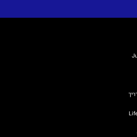
Jupiter
ריך
ל המאדים של קרואטיה- Life