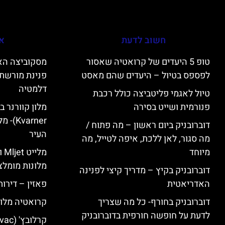
חשוב לדעת
אי
טופ 5 היעדים של קרואטיה שאסור
לפספס בטיול – היעדים שהם מאסט
פנינת מורשת 
דלמטיה
טיול לאגמי פליטביצה כולל רכבת
פנורמית ושייט בסירה
varner
דוברובניק ביום ראשון – מה פתוח /
העיר
מה סגור, לאן ללכת, איפה לטייל, מה
מיוחד
מל
מלונות מומלצ
דוברובניק בקיץ – מדריך קיצי לפנינה
האדריאטית
פאזין – דירו
דוברובניק בחורף- כל מה שצריך
קרואטיה מלונ
לדעת על חופשה חורפית בדוברובניק
קרלובץ' (Karlovac) מלונות מומלצים