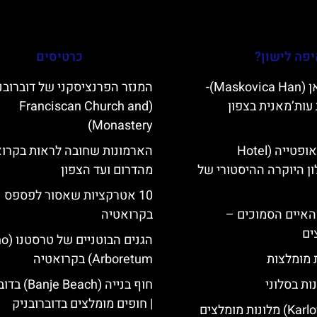
פה לישון?
כרטיסים
מסקוביצה האן (Maskovica Han)-
המנזר הפרנציסקני של דוברובנ
עות’מאנית בצפון
(Franciscan Church and
Monastery)
מלון קוורנר באופטייה (Hotel
הארמונות שחובה לראות בקרוא
K)- מלון היוקרה ההיסטורי של
מהדרום ועד הצפון
10 אטרקציות שאסור לפספס
ייט Mljet והאיים הסמוכים –
בקרואטיה
ים
הגנים ה
ת מומלצות
Arboretum) בקרואטיה
ות בסלוני
חוף בנייה (Beach
| חופים מומלצים בדוברובניק