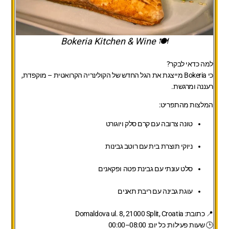
🍽 Bokeria Kitchen & Wine
למה כדאי לבקר?
כי Bokeria מייצגת את הגל החדש של הקולינריה הקרואטית – מוקפדת,
רעננה ומרגשת.
המלצות מהתפריט:
טונה צרובה עם קרם סלק ויוגורט
ניוקי תוצרת בית עם רוטב גבינות
סלט עונתי עם גבינת פטה ופקאנים
עוגת גבינה עם ריבת תאנים
📍 כתובת: Domaldova ul. 8, 21000 Split, Croatia
🕒 שעות פעילות: כל יום: 08:00–00:00