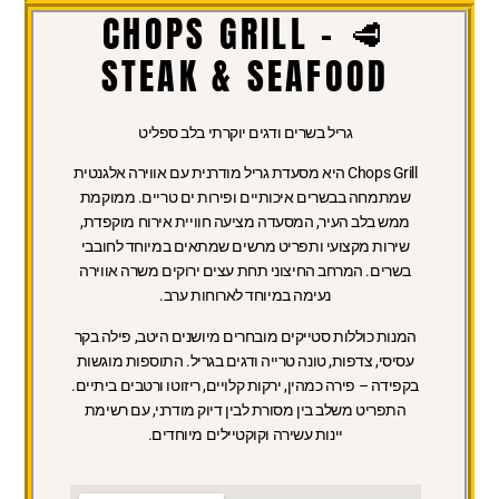
🥩 CHOPS GRILL -
STEAK & SEAFOOD
גריל בשרים ודגים יוקרתי בלב ספליט
Chops Grill היא מסעדת גריל מודרנית עם אווירה אלגנטית
שמתמחה בבשרים איכותיים ופירות ים טריים. ממוקמת
ממש בלב העיר, המסעדה מציעה חוויית אירוח מוקפדת,
שירות מקצועי ותפריט מרשים שמתאים במיוחד לחובבי
בשרים. המרחב החיצוני תחת עצים ירוקים משרה אווירה
נעימה במיוחד לארוחות ערב.
המנות כוללות סטייקים מובחרים מיושנים היטב, פילה בקר
עסיסי, צדפות, טונה טרייה ודגים בגריל. התוספות מוגשות
בקפידה – פירה כמהין, ירקות קלויים, ריזוטו ורטבים ביתיים.
התפריט משלב בין מסורת לבין דיוק מודרני, עם רשימת
יינות עשירה וקוקטיילים מיוחדים.