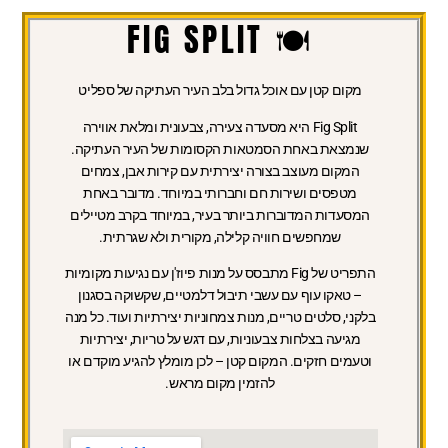
🍽 FIG SPLIT
מקום קטן עם אוכל גדול בלב העיר העתיקה של ספליט
Fig Split היא מסעדה צעירה, צבעונית ומלאת אווירה
שנמצאת באחת הסמטאות הקסומות של העיר העתיקה.
המקום מעוצב בצורה יצירתית עם קירות אבן, צמחים
מטפסים ושירות חם וחברותי במיוחד. מדובר באחת
המסעדות המדוברות ביותר בעיר, במיוחד בקרב מטיילים
שמחפשים חוויה קלילה, מקורית ולא שגרתית.
התפריט של Fig מתבסס על מנות פיוז'ן עם נגיעות מקומיות
– טאקו עוף עם עשבי תיבול דלמטיים, שקשוקה בסגנון
בלקני, סלטים טריים, מנות צמחוניות יצירתיות ועוד. כל מנה
מגיעה בצלחות צבעוניות, עם דגש על טריות, יצירתיות
וטעמים חזקים. המקום קטן – לכן מומלץ להגיע מוקדם או
להזמין מקום מראש.