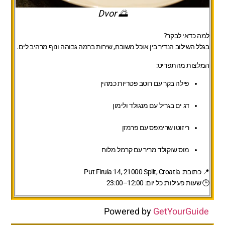
🌅 Dvor
למה כדאי לבקר?
בגלל השילוב הנדיר בין אוכל משובח, שירות ברמה גבוהה ונוף מרהיב לים.
המלצות מהתפריט:
פילה בקר עם רוטב פטריות כמהין
דג ים בגריל עם מנגולד ולימון
ריזוטו שרימפס עם פרמזן
מוס שוקולד מריר עם קרמל מלוח
📍 כתובת: Put Firula 14, 21000 Split, Croatia
🕒 שעות פעילות: כל יום: 12:00–23:00
Powered by
GetYourGuide