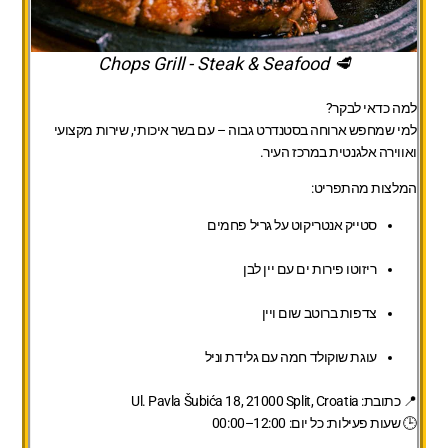
🥩 Chops Grill - Steak & Seafood
למה כדאי לבקר?
למי שמחפש ארוחה בסטנדרט גבוה – עם בשר איכותי, שירות מקצועי
ואווירה אלגנטית במרכז העיר.
המלצות מהתפריט:
סטייק אנטריקוט על גריל פחמים
ריזוטו פירות ים עם יין לבן
צדפות ברוטב שום ויין
עוגת שוקולד חמה עם גלידת וניל
📍 כתובת: Ul. Pavla Šubića 18, 21000 Split, Croatia
🕒 שעות פעילות: כל יום: 12:00–00:00