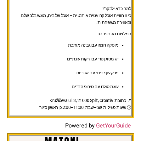
למה כדאי לבקר?
כי זו חוויית אוכל קרואטית אותנטית – אוכל של בית, מוגש בלב שלם
ובאווירה משפחתית.
המלצות מהתפריט:
מוסקה חמה עם גבינה מותכת
דג מטוגן טרי עם ירקות עונתיים
מרק עוף ביתי עם אטריות
עוגת סולת עם סירופ הדרים
📍 כתובת: Kružičeva ul. 3, 21000 Split, Croatia
🕒 שעות פעילות: שני–שבת: 11:00–22:00 | ראשון סגור
Powered by
GetYourGuide