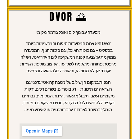
🌅 DVOR
מסעדה עם נוף לים ואוכל גורמה מקומי
Dvor היא אחת המסעדות היפות והמרשימות ביותר
בספליט – גם בזכות האוכל, וגם בזכות הנוף. המסעדה
ממוקמת על גבעה קטנה המשקיפה לים האדריאטי, ויש לה
מרפסת פתוחה מושלמת לשקיעה. העיצוב מוקפד, השירות
יוקרתי אך לא מתנשא, והאווירה כולה רגועה ומרגיעה.
המנות במקום הן שילוב של מטבח קרואטי עדכני עם
השראה ים-תיכונית – דגים טריים, בשרים רכים, ירקות
מקומיים ועשבי תיבול מהאזור. היינות המקומיים נבחרים
בקפידה להתאים לכל מנה, והקינוחים מושקעים במיוחד.
מומלץ במיוחד לארוחת ערב רומנטית או לאירוע חגיגי.