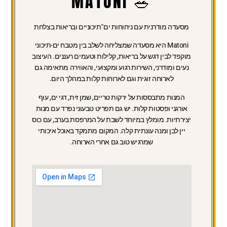
🥗 MATONI
מסעדה מודרנית עם ניחוחות ים־תיכוניים ובריאות בצלחת
Matoni היא מסעדה שמצליחה לשלב בין מטבח ים-תיכוני
מוקפד לבין דגש על בריאות, קלילות וטעמים רעננים. העיצוב
נעים ומודרני, השירות רגוע ומקצועי, והאווירה מתאימה גם
לארוחה זוגית וגם לארוחות קלות במהלך היום.
המנות מתבססות על ירקות טריים, שמן זית, דגי ים, עוף
אורגני ופסטות קלות. יש גם תפריט טבעוני נפרד עם מנות
יצירתיות. מומלץ במיוחד לשבת על המרפסת בערב, עם כוס
יין לבן ומנה עונתית קלה. המקום מתמקד באוכל איכותי
שמרגיש טוב גם אחרי הארוחה.