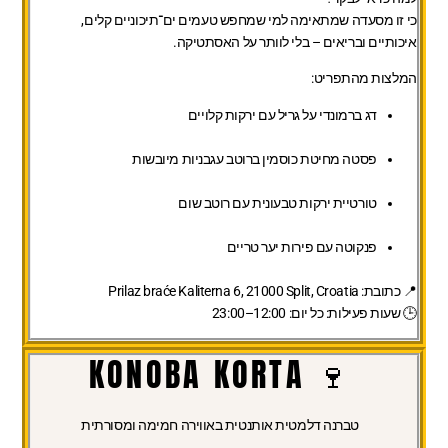
כי זו מסעדה שמתאימה למי שמחפש טעמים ים־תיכוניים קלים,
איכותיים ובריאים – בלי לוותר על האסתטיקה.
המלצות מהתפריט:
דג ברמונדי על גריל עם ירקות קלויים
פסטה מחיטת כוסמין ברוטב עגבניות מיובשות
טורטיית ירקות טבעונית עם רוטב שום
פנקוטה עם פירות יער טריים
📍 כתובת: Prilaz braće Kaliterna 6, 21000 Split, Croatia
🕒 שעות פעילות: כל יום: 12:00–23:00
🍷 KONOBA KORTA
טברנה דלמטית אותנטית באווירה חמימה ומסורתית