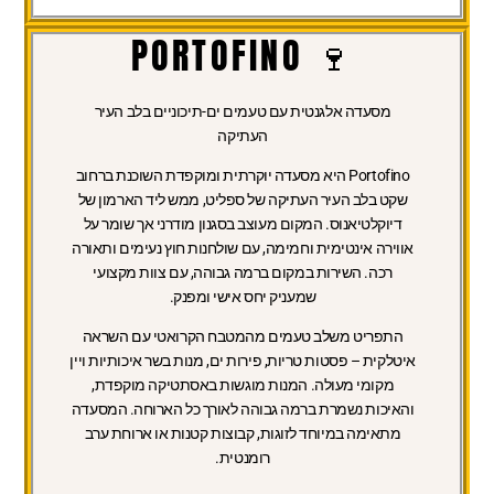
🍷 PORTOFINO
מסעדה אלגנטית עם טעמים ים-תיכוניים בלב העיר
העתיקה
Portofino היא מסעדה יוקרתית ומוקפדת השוכנת ברחוב
שקט בלב העיר העתיקה של ספליט, ממש ליד הארמון של
דיוקלטיאנוס. המקום מעוצב בסגנון מודרני אך שומר על
אווירה אינטימית וחמימה, עם שולחנות חוץ נעימים ותאורה
רכה. השירות במקום ברמה גבוהה, עם צוות מקצועי
שמעניק יחס אישי ומפנק.
התפריט משלב טעמים מהמטבח הקרואטי עם השראה
איטלקית – פסטות טריות, פירות ים, מנות בשר איכותיות ויין
מקומי מעולה. המנות מוגשות באסתטיקה מוקפדת,
והאיכות נשמרת ברמה גבוהה לאורך כל הארוחה. המסעדה
מתאימה במיוחד לזוגות, קבוצות קטנות או ארוחת ערב
רומנטית.