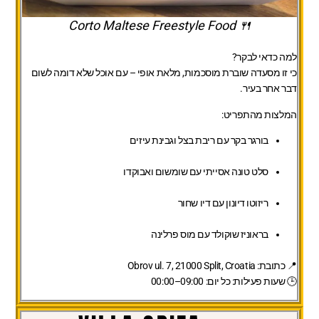
🍴 Corto Maltese Freestyle Food
למה כדאי לבקר?
כי זו מסעדה שוברת מוסכמות, מלאת אופי – עם אוכל שלא דומה לשום
דבר אחר בעיר.
המלצות מהתפריט:
בורגר בקר עם ריבת בצל וגבינת עיזים
סלט טונה אסייתי עם שומשום ואבוקדו
ריזוטו דיונון עם דיו שחור
בראוניז שוקולד עם מוס פרלינה
📍 כתובת: Obrov ul. 7, 21000 Split, Croatia
🕒 שעות פעילות: כל יום: 09:00–00:00