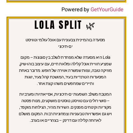
Powered by
GetYourGuide
🌿 LOLA SPLIT
מסעדה בוהמיינית צבעונית עם אוכל עולמי וטוויסט
ים-תיכוני
Lola היא מסעדה שלא מפחדת לשלב בין סגנונות – מקום
שמציע חוויית אוכל קלילה ומלאת חיים, עם עיצוב בוהו-שיק,
מוזיקה טובה, וצוות שמשרה אווירה של חופש. מדובר באחת
המסעדות הטרנדיות בעיר, המושכת קהל צעיר, זוגות
ותיירים שמחפשים משהו קצת אחר.
המטבח משלב השפעות ים-תיכוניות, אסייאתיות ומערביות
– סושי רולים עם טוויסט, טוסטים מושקעים, מנות פסטה
מקוריות וקינוחים מפנקים. השירות מהיר, הצילחות מוקפד,
ויש גם אפשרויות טבעוניות וצמחוניות רבות. המקום מושלם
לארוחה קלילה עם דרינק – בצהריים או בערב.