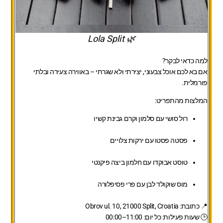
🌿 Lola Split
למה כדאי לבקר?
אם בא לכם אוכל צבעוני, יצירתי ולא שגרתי – באווירה צעירה ובלתי
פורמלית.
המלצות מהתפריט:
רול סושי עם סלמון וקרם גבינת קשיו
פסטה פסטו עם ירקות צלויים
טוסט אבוקדו עם חלמון ביצה פיקנטי
מוס שוקולד לבן עם פרי פסיפלורה
📍 כתובת: Obrov ul. 10, 21000 Split, Croatia
🕒 שעות פעילות: כל יום: 11:00–00:00