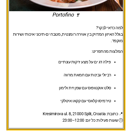
🍷 Portofino
למה כדאי לבקר?
בגלל האיזון המדויק בין אווירה רומנטית, מטבח ים-תיכוני איכותי ושירות
מוקפד.
המלצות מהתפריט:
פילה דג ים על מצע ירקות עונתיים
רביולי גבינות עם חמאת מרווה
סלט אוקטופוס עם שמן זית ולימון
טירמיסו קלאסי עם קקאו איטלקי
📍 כתובת: Kresimirova ul. 8, 21000 Split, Croatia
🕒 שעות פעילות: כל יום: 12:00–23:00