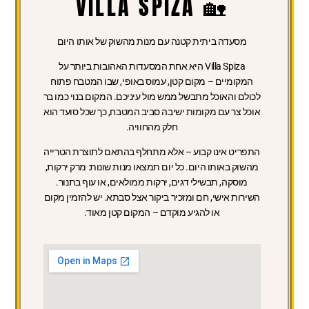
🏡 VILLA SPIZA
מסעדה ביתית קטנה עם מנות מהשוק של אותו היום
Villa Spiza היא אחת המסעדות האהובות ביותר על
המקומיים – מקום קטן, עמוס באופי, שבו המטבח פתוח
לכולם והאוכל מתבשל ממש מול עיניכם. המקום בנוי כמו בר
אוכל צר עם מקומות ישיבה סביב המטבח, כך שכל סועד הוא
חלק מהחוויה.
התפריט אינו קבוע – אלא מתחלף בהתאם לתוצרת הטרייה
מהשוק באותו היום. כל יום תמצאו מנות שונות: מרק ירקות,
מוסקה, תבשילי דגים, ירקות ממולאים, או עוף בתנור.
השירות אישי, חם ומזכיר ביקור אצל סבתא. יש להזמין מקום
או להגיע מוקדם – המקום קטן מאוד.