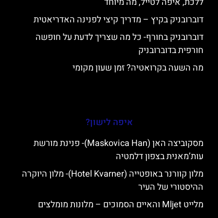
ללכת, איפה לטייל, מה מיוחד
דוברובניק בקיץ – מדריך קיצי לפנינה האדריאטית
דוברובניק בחורף- כל מה שצריך לדעת על חופשה
חורפית בדוברובניק
מה השעה בקרואטיה? זמן שעון מקומי
איפה לישון?
מסקוביצה האן (Maskovica Han)- פנינת מורשת
עות’מאנית בצפון דלמטיה
מלון קוורנר באופטייה (Hotel Kvarner)- מלון היוקרה
ההיסטורי של העיר
מלייט Mljet והאיים הסמוכים – מלונות מומלצים