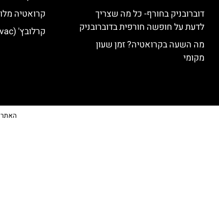
דוברובניק בחורף- כל מה שצריך
קרואטיה מלונ
לדעת על חופשה חורפית בדוברובניק
קרלובץ' (Karlovac) מלונות מומלצים
מה השעה בקרואטיה? זמן שעון
מקומי
האתר הי