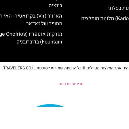
בונציה
ות בסלוני
האי ויר (Vir) בקרואטיה- הא
מתוייר של זאדאר
מזרקות אונופריו (nofrio's
Fountain) בדוברובניק
נו אתר המלצות מטיילים © כל הזכויות שמורות לסוכנות TRAVELERS.CO.IL
מדיניות פרטיות