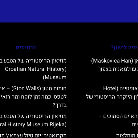
פה לישון?
כרטיסים
מסקוביצה האן (Maskovica Han)-
מוזיאון ההיסטוריה של הטבע ב
עות’מאנית בצפון
(Croatian Natural History
Museum)
מלון קוורנר באופטייה (Hotel
חומות סטון (Ston Walls) 
K)- מלון היוקרה ההיסטורי של
לטפס, כמה זמן לוקח ומה רואי
בדרך?
ייט Mljet והאיים הסמוכים –
מוזיאון ההיסטוריה של הטבע ב
ים
(Natural History Museum Rijeka)
ת מומלצות
מקרואטיה: יום טיול עצמאי\ מו