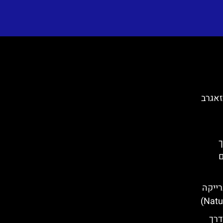
זאגרב
– איך
ם
רייקה
דרך