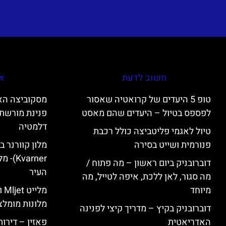
חשוב לדעת
אי
טופ 5 היעדים של קרואטיה שאסור
לפספס בטיול – היעדים שהם מאסט
פנינת מורשת 
דלמטיה
טיול לאגמי פליטביצה כולל רכבת
פנורמית ושייט בסירה
varner
דוברובניק ביום ראשון – מה פתוח /
העיר
מה סגור, לאן ללכת, איפה לטייל, מה
מיוחד
מל
מלונות מומלצ
דוברובניק בקיץ – מדריך קיצי לפנינה
האדריאטית
פאזין – דירו