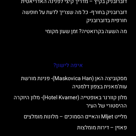
דוברובניק בקיץ – מדריך קיצי לפנינה האדריאטית
דוברובניק בחורף- כל מה שצריך לדעת על חופשה
חורפית בדוברובניק
מה השעה בקרואטיה? זמן שעון מקומי
איפה לישון?
מסקוביצה האן (Maskovica Han)- פנינת מורשת
עות’מאנית בצפון דלמטיה
מלון קוורנר באופטייה (Hotel Kvarner)- מלון היוקרה
ההיסטורי של העיר
מלייט Mljet והאיים הסמוכים – מלונות מומלצים
פאזין – דירות מומלצות