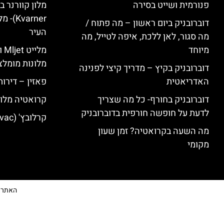
פנורמית ושייט בסירה
varner
דוברובניק ביום ראשון – מה פתוח /
העיר
מה סגור, לאן ללכת, איפה לטייל, מה
מיוחד
מל
מלונות מומלצ
דוברובניק בקיץ – מדריך קיצי לפנינה
האדריאטית
פאזין – דירו
דוברובניק בחורף- כל מה שצריך
קרואטיה מלונ
לדעת על חופשה חורפית בדוברובניק
קרלובץ' (Karlovac) מלונות מומלצים
מה השעה בקרואטיה? זמן שעון
מקומי
האתר הי