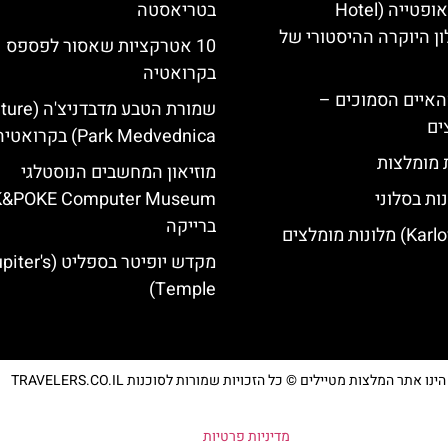
מלון קוורנר באופטייה (Hotel
בטריאסטה
K)- מלון היוקרה ההיסטורי של
10 אטרקציות שאסור לפספס
בקרואטיה
ייט Mljet והאיים הסמוכים –
שמורת הטבע מדבדני
ים
Park Medvednica) בקרואטיה
ת מומלצות
מוזיאון המחשבים הנוסטלגי
ות בסלוני
K&POKE Computer Museum
ברייקה
מקדש יופיטר בספליט ('s
Temple)
נו אתר המלצות מטיילים © כל הזכויות שמורות לסוכנות TRAVELERS.CO.IL
מדיניות פרטיות