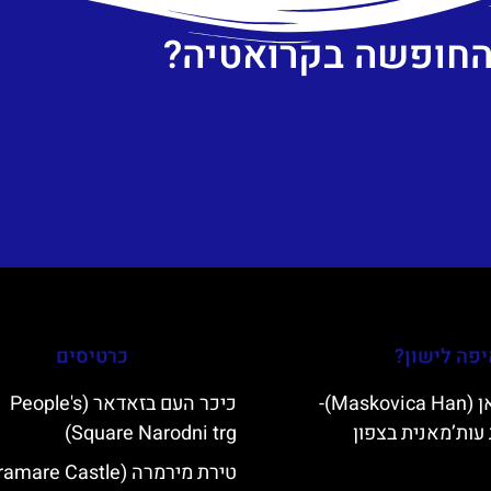
 החופשה בקרואטיה?
פה לישון?
כרטיסים
מסקוביצה האן (Maskovica Han)-
כיכר העם בזאדאר (People's
עות’מאנית בצפון
Square Narodni trg)