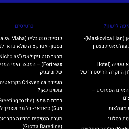
פה לישון?
כרטיסים
מסקוביצה האן (Maskovica Han)-
עות’מאנית בצפון
בסטון- אטרקציה שלא כדאי ל
מבצר סנט ניקולאס (olas
מלון קוורנר באופטייה (Hotel
Fortress) – המבצר הימי המ
K)- מלון היוקרה ההיסטורי של
של שיבניק
העיירה Crikvenica בקרו
ייט Mljet והאיים הסמוכים –
עושים כאן?
ים
ברכת השמש (eting to the
ת מומלצות
Sun) בזאדאר- כל מה שצריך לדעת
ות בסלוני
מערת הנטיפים ברדינה בקרואט
(Grotta Baredine)