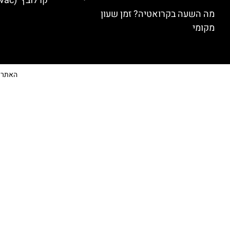
קרלובץ' (Karlovac) מלונות מומלצים
מה השעה בקרואטיה? זמן שעון
מקומי
האתר הי