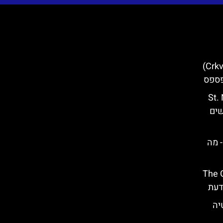
כנסיית סנט בלייז (Crkva sv. Vlaha)
פספס
St. Nich’
רשים
אטיה- מה
The Gre
יה