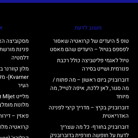
חשוב לדעת
אי
טופ 5 היעדים של קרואטיה שאסור
לפספס בטיול – היעדים שהם מאסט
פנינת מורשת 
דלמטיה
טיול לאגמי פליטביצה כולל רכבת
פנורמית ושייט בסירה
varner
דוברובניק ביום ראשון – מה פתוח /
העיר
מה סגור, לאן ללכת, איפה לטייל, מה
מיוחד
מל
מלונות מומלצ
דוברובניק בקיץ – מדריך קיצי לפנינה
האדריאטית
פאזין – דירו
דוברובניק בחורף- כל מה שצריך
קרואטיה מלונ
לדעת על חופשה חורפית בדוברובניק