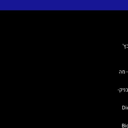
ץ'
אטיה- מה
) בדוברובניק-
Dioclet
 (Biokovo