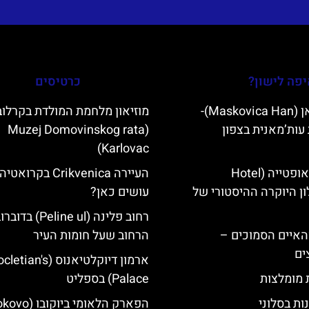
פה לישון?
כרטיסים
מסקוביצה האן (Maskovica Han)-
מוזיאון מלחמת המולדת בקרלוב
עות’מאנית בצפון
(Muzej Domovinskog rata
Karlovac)
מלון קוורנר באופטייה (Hotel
העיירה Crikvenica בקרו
K)- מלון היוקרה ההיסטורי של
עושים כאן?
רחוב פלינה (Peline ul
ייט Mljet והאיים הסמוכים –
הרחוב שעל חומות העיר
ים
ארמון דיוקלטיאנוס (ian's
ת מומלצות
Palace) בספליט
ות בסלוני
הפארק הלאומי ביוקובו