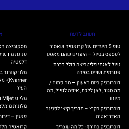
חשוב לדעת
אי
טופ 5 היעדים של קרואטיה שאסור
לפספס בטיול – היעדים שהם מאסט
פנינת מורשת 
דלמטיה
טיול לאגמי פליטביצה כולל רכבת
פנורמית ושייט בסירה
varner
דוברובניק ביום ראשון – מה פתוח /
העיר
מה סגור, לאן ללכת, איפה לטייל, מה
מיוחד
מל
מלונות מומלצ
דוברובניק בקיץ – מדריך קיצי לפנינה
האדריאטית
פאזין – דירו
דוברובניק בחורף- כל מה שצריך
קרואטיה מלונ