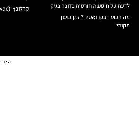
לדעת על חופשה חורפית בדוברובניק
קרלובץ' (Karlovac) מלונות מומלצים
מה השעה בקרואטיה? זמן שעון
מקומי
האתר הי