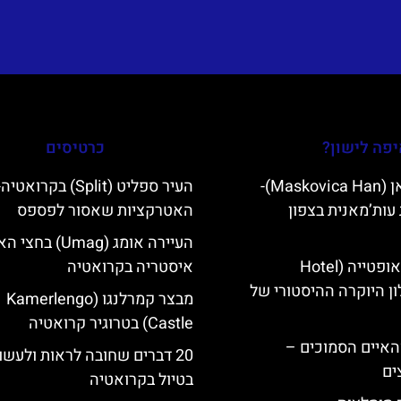
פה לישון?
כרטיסים
מסקוביצה האן (Maskovica Han)-
העיר ספליט (Split) בקרואטיה
עות’מאנית בצפון
האטרקציות שאסור לפספס
העיירה אומג (Umag) בחצי 
מלון קוורנר באופטייה (Hotel
איסטריה בקרואטיה
K)- מלון היוקרה ההיסטורי של
מבצר קמרלנגו (Kamerlengo
Castle) בטרוגיר קרואטיה
ייט Mljet והאיים הסמוכים –
20 דברים שחובה לראות ולעשו
ים
בטיול בקרואטיה