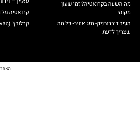
פאזין – דירו
מה השעה בקרואטיה? זמן שעון
מקומי
קרואטיה מלונ
העיר דוברובניק- מזג אוויר- כל מה
קרלובץ' (Karlovac) מלונות מומלצים
שצריך לדעת
האתר הי