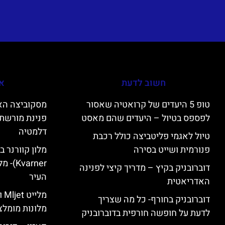
חשוב לדעת
אי
טופ 5 היעדים של קרואטיה שאסור
לפספס בטיול – היעדים שהם מאסט
פנינת מורשת 
דלמטיה
טיול לאגמי פליטביצה כולל רכבת
פנורמית ושייט בסירה
varner
דוברובניק בקיץ – מדריך קיצי לפנינה
העיר
האדריאטית
מל
דוברובניק בחורף- כל מה שצריך
מלונות מומלצ
לדעת על חופשה חורפית בדוברובניק