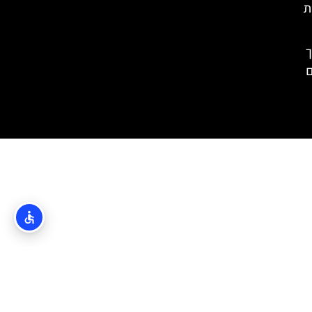
ת
– איך
ם