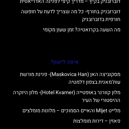
דוברובניק בקיץ – מדריך קיצי לפנינה האדריאטית
דוברובניק בחורף- כל מה שצריך לדעת על חופשה
חורפית בדוברובניק
מה השעה בקרואטיה? זמן שעון מקומי
איפה לישון?
מסקוביצה האן (Maskovica Han)- פנינת מורשת
עות’מאנית בצפון דלמטיה
מלון קוורנר באופטייה (Hotel Kvarner)- מלון היוקרה
ההיסטורי של העיר
מלייט Mljet והאיים הסמוכים – מלונות מומלצים
פאזין – דירות מומלצות