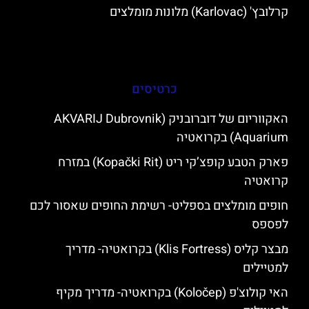
קרלובץ' (Karlovac) מלונות מומלצים
כרטיסים
האקווריום של דוברובניק (AKVARIJ Dubrovnik
Aquarium) בקרואטיה
פארק הטבע קופצ’קי ריט (Kopački Rit) במזרח
קרואטיה
חופים מומלצים בספליט- רשימת החופים שאסור לכם
לפספס
מבצר קליס (Klis Fortress) בקרואטיה- מדריך
למטיילים
האי קולוצ'פ (Koločep) בקרואטיה- מדריך מקיף