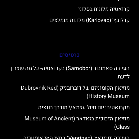
קרואטיה מלונות בסלוני
קרלובץ' (Karlovac) מלונות מומלצים
כרטיסים
העיירה סאמובור (Samobor) בקרואטיה- כל מה שצריך
לדעת
מוזיאון הקומוניזם של דוברובניק (Dubrovnik Red
History Museum)
מקרואטיה: יום טיול עצמאי\ מודרך בונציה
מוזיאון הזכוכית בזאדאר (Museum of Ancient
Glass)
העיירה ופרינאץ' (Veprinac) בחצי האי איסטריה