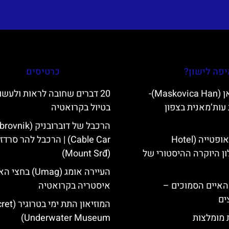
פה לישון?
כרטיסים
מסקוביצה האן (Maskovica Han)-
20 דברים שחובה לראות ולעשו
עות’מאנית בצפון
בטיול בקרואטיה
הרכבל של דוברובניק (k
מלון קוורנר באופטייה (Hotel
Cable Car) | הרכבל להר סרדז'
K)- מלון היוקרה ההיסטורי של
(Mount Srđ)
העיירה אומג (Umag) בחצי 
ייט Mljet והאיים הסמוכים –
איסטריה בקרואטיה
ים
המוזיאון התת ימי
ת מומלצות
Underwater Museum)