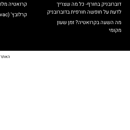
דוברובניק בחורף- כל מה שצריך
קרואטיה מלונ
לדעת על חופשה חורפית בדוברובניק
קרלובץ' (Karlovac) מלונות מומלצים
מה השעה בקרואטיה? זמן שעון
מקומי
האתר הי