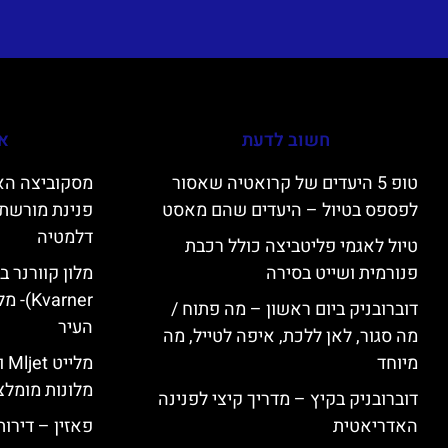
חשוב לדעת
אי
טופ 5 היעדים של קרואטיה שאסור
לפספס בטיול – היעדים שהם מאסט
פנינת מורשת 
דלמטיה
טיול לאגמי פליטביצה כולל רכבת
פנורמית ושייט בסירה
varner
דוברובניק ביום ראשון – מה פתוח /
העיר
מה סגור, לאן ללכת, איפה לטייל, מה
מיוחד
מל
מלונות מומלצ
דוברובניק בקיץ – מדריך קיצי לפנינה
האדריאטית
פאזין – דירו