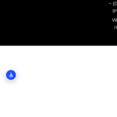
עמק נהר צטינה (Cetina Valley) –
ים
ה אנג'לינה (Villa