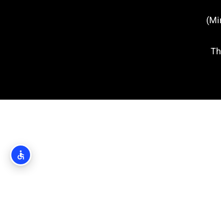
טירת מירמרה (Miramare Castle)
הבארות בזאדאר (The