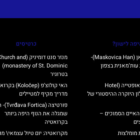
פה לישון?
כרטיסים
מסקוביצה האן (Maskovica Han)-
מנזר סנט דומיניק (urch and
עות’מאנית בצפון
monastery of St. Dominic)
בטרוגיר
מלון קוורנר באופטייה (Hotel
האי קולוצ'פ (Koločep
K)- מלון היוקרה ההיסטורי של
מדריך מקיף למטיילים
פורטיצה (a
ייט Mljet והאיים הסמוכים –
שמגלה את הנוף היפה ביותר
ים
בקרואטיה
ת מומלצות
מקרואטיה: יום טיול עצמאי\ מו