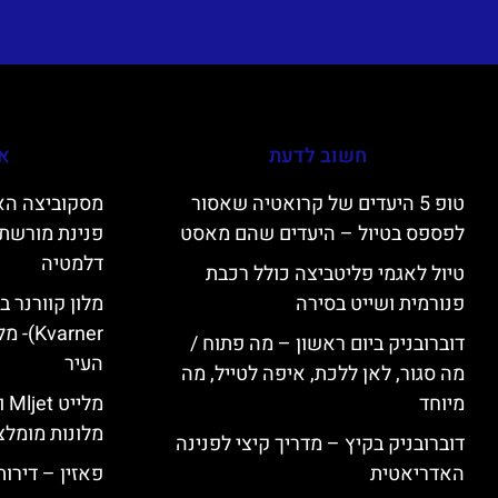
חשוב לדעת
אי
טופ 5 היעדים של קרואטיה שאסור
לפספס בטיול – היעדים שהם מאסט
פנינת מורשת 
דלמטיה
טיול לאגמי פליטביצה כולל רכבת
פנורמית ושייט בסירה
varner
דוברובניק ביום ראשון – מה פתוח /
העיר
מה סגור, לאן ללכת, איפה לטייל, מה
מיוחד
מל
מלונות מומלצ
דוברובניק בקיץ – מדריך קיצי לפנינה
האדריאטית
פאזין – דירו