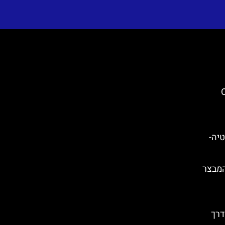
Ch
) בקרואטיה-
Tvrđava Fortic)- המבצר
דרך