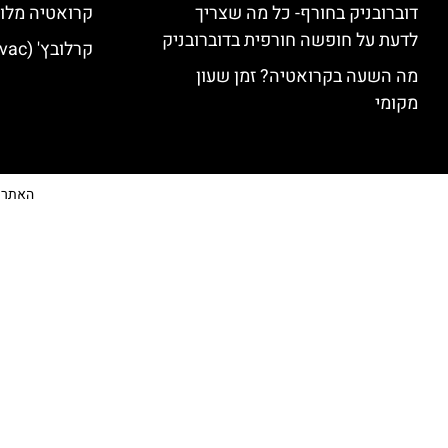
דוברובניק בחורף- כל מה שצריך
קרואטיה מלונ
לדעת על חופשה חורפית בדוברובניק
קרלובץ' (Karlovac) מלונות מומלצים
מה השעה בקרואטיה? זמן שעון
מקומי
האתר הי