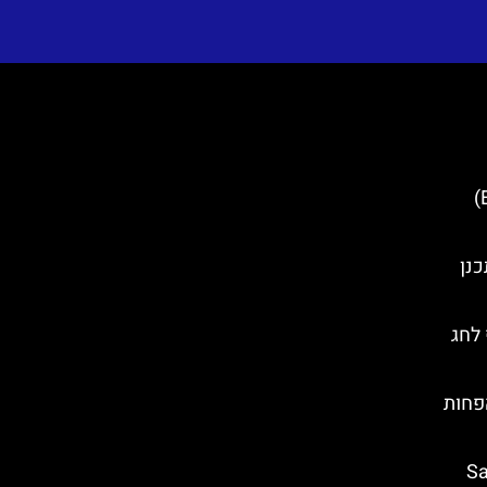
איי אלאפיטי (Elaphiti Islands)
כנן
לחג
י הפחות
Saint