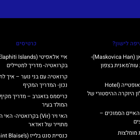
פה לישון?
כרטיסים
מסקוביצה האן (Maskovica Han)-
עות’מאנית בצפון
בקרואטיה- מדריך למטיילים
קרואטיה עם בני נוער – איך לת
מלון קוורנר באופטייה (Hotel
נכון- המדריך המקיף
K)- מלון היוקרה ההיסטורי של
כריסמס בזאגרב – מדריך מקיף 
המולד בעיר
ייט Mljet והאיים הסמוכים –
האי ויר (Vir) בקרואטיה- הא
ים
מתוייר של זאדאר
ת מומלצות
כנסיית סנט בלייז ( Blaise’s