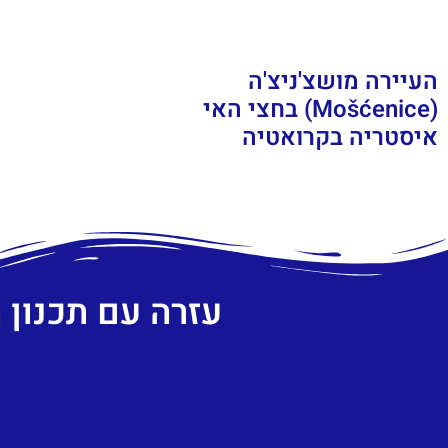
העיירה מושצ'ניצ'ה
(Mošćenice) בחצי האי
איסטריה בקרואטיה
עזרה עם תכנון