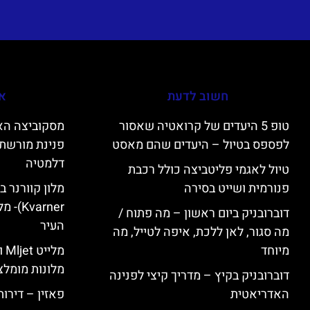
חשוב לדעת
אי
טופ 5 היעדים של קרואטיה שאסור
לפספס בטיול – היעדים שהם מאסט
פנינת מורשת 
דלמטיה
טיול לאגמי פליטביצה כולל רכבת
פנורמית ושייט בסירה
varner
דוברובניק ביום ראשון – מה פתוח /
העיר
מה סגור, לאן ללכת, איפה לטייל, מה
מיוחד
מל
מלונות מומלצ
דוברובניק בקיץ – מדריך קיצי לפנינה
האדריאטית
פאזין – דירו