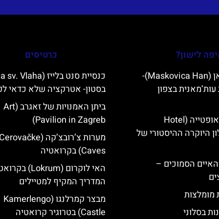
פה לישון?
כרטיסים
מסקוביצה האן (Maskovica Han)-
עות’מאנית בצפון
בסטון- אטרקציה שלא כדאי ל
ביתן האמנויות של זאגרב (Art
מלון קוורנר באופטייה (Hotel
Pavilion in Zagreb)
K)- מלון היוקרה ההיסטורי של
מערות צ’רובצ’קה (Cerovačke
Caves) בקרואטיה
ייט Mljet והאיים הסמוכים –
האי לוקרום (Lokrum) ב
ים
המדריך המקיף למטיילים
ת מומלצות
מבצר קמרלנגו (Kamerlengo
ות בסלוני
Castle) בטרוגיר קרואטיה