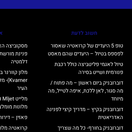
חשוב לדעת
אי
טופ 5 היעדים של קרואטיה שאסור
לפספס בטיול – היעדים שהם מאסט
פנינת מורשת 
דלמטיה
טיול לאגמי פליטביצה כולל רכבת
פנורמית ושייט בסירה
varner
דוברובניק ביום ראשון – מה פתוח /
העיר
מה סגור, לאן ללכת, איפה לטייל, מה
מיוחד
מל
מלונות מומלצ
דוברובניק בקיץ – מדריך קיצי לפנינה
האדריאטית
פאזין – דירו
דוברובניק בחורף- כל מה שצריך
קרואטיה מלונ