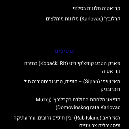
קרואטיה מלונות בסלוני
קרלובץ' (Karlovac) מלונות מומלצים
כרטיסים
פארק הטבע קופצ’קי ריט (Kopački Rit) במזרח
קרואטיה
האי שיפן (Šipan) – חופים, טבע והיסטוריה מול
דוברובניק
מוזיאון מלחמת המולדת בקרלובץ' (Muzej
Domovinskog rata Karlovac)
האי ראב (Rab Island)- בין חופים זהובים, עיר עתיקה
ופסטיבלים צבעוניים